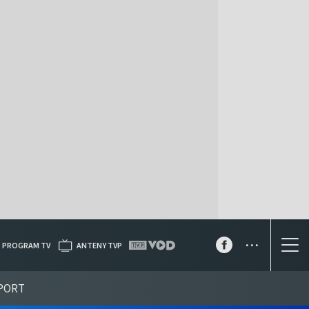
...
PROGRAM TV
ANTENY TVP
PORT