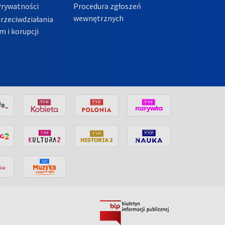
Prywatności
Procedura zgłoszeń
wewnętrznych
przeciwdziałania
m i korupcji