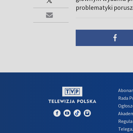
problematyki porusz
Abona
Rada 
Ogłosz
Akadem
Regula
Telega