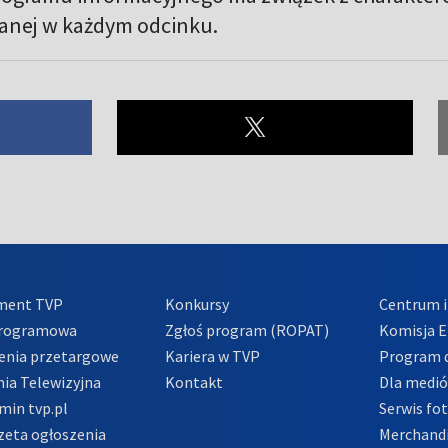
anej w każdym odcinku.
ment TVP
Konkursy
Centrum i
Programowa
Zgłoś program (ROPAT)
Komisja E
enia przetargowe
Kariera w TVP
Program d
ia Telewizyjna
Kontakt
Dla medi
min tvp.pl
Serwis fo
zeta ogłoszenia
Merchandi