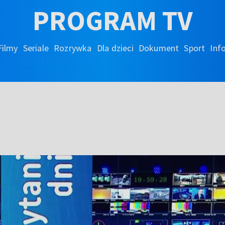
PROGRAM TV
Filmy
Seriale
Rozrywka
Dla dzieci
Dokument
Sport
Inf