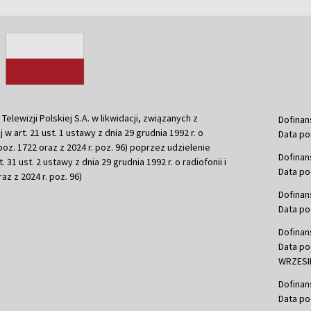
ewizji Polskiej S.A. w likwidacji, związanych z
Dofinan
j w art. 21 ust. 1 ustawy z dnia 29 grudnia 1992 r. o
Data po
r. poz. 1722 oraz z 2024 r. poz. 96) poprzez udzielenie
Dofinan
 31 ust. 2 ustawy z dnia 29 grudnia 1992 r. o radiofonii i
Data po
raz z 2024 r. poz. 96)
Dofinan
Data po
Dofinan
Data po
WRZESIE
Dofinan
Data po