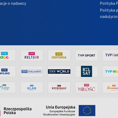
acje o nadawcy
Polityka 
Polityka 
nadużycio