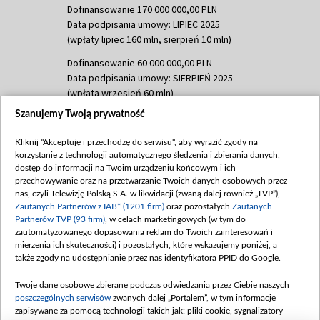
Dofinansowanie 170 000 000,00 PLN
Data podpisania umowy: LIPIEC 2025
(wpłaty lipiec 160 mln, sierpień 10 mln)
Dofinansowanie 60 000 000,00 PLN
Data podpisania umowy: SIERPIEŃ 2025
(wpłata wrzesień 60 mln)
Szanujemy Twoją prywatność
Dofinansowanie 635 783 051,21 PLN
Data podpisania umowy: WRZESIEŃ 2025
Kliknij "Akceptuję i przechodzę do serwisu", aby wyrazić zgody na
(wpłata wrzesień 100 mln, październik 350
korzystanie z technologii automatycznego śledzenia i zbierania danych,
mln, listopad 265 mln)
dostęp do informacji na Twoim urządzeniu końcowym i ich
przechowywanie oraz na przetwarzanie Twoich danych osobowych przez
Dofinansowanie 48 862 000,00 PLN
nas, czyli Telewizję Polską S.A. w likwidacji (zwaną dalej również „TVP”),
Data podpisania umowy: GRUDZIEŃ 2025
Zaufanych Partnerów z IAB* (1201 firm)
oraz pozostałych
Zaufanych
(wpłata grudzień 60,548 mln)
Partnerów TVP (93 firm)
, w celach marketingowych (w tym do
zautomatyzowanego dopasowania reklam do Twoich zainteresowań i
Dofinansowanie 900 000 000,00 PLN
mierzenia ich skuteczności) i pozostałych, które wskazujemy poniżej, a
Data podpisania umowy: LUTY 2026 (wpłata
także zgody na udostępnianie przez nas identyfikatora PPID do Google.
26 lutego 80 mln, 4 marca 370 mln,
8
kwiecień 180 mln, 7 maja 180 mln, 8
Twoje dane osobowe zbierane podczas odwiedzania przez Ciebie naszych
czerwca 90 mln)
poszczególnych serwisów
zwanych dalej „Portalem”, w tym informacje
zapisywane za pomocą technologii takich jak: pliki cookie, sygnalizatory