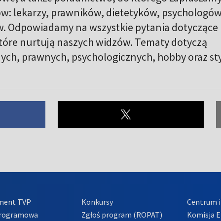
ów: lekarzy, prawników, dietetyków, psychologów
ów. Odpowiadamy na wszystkie pytania dotyczące
które nurtują naszych widzów. Tematy dotyczą
h, prawnych, psychologicznych, hobby oraz st
ment TVP
Konkursy
Centrum i
Programowa
Zgłoś program (ROPAT)
Komisja E