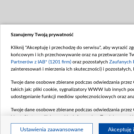
Szanujemy Twoją prywatność
Kliknij "Akceptuję i przechodzę do serwisu", aby wyrazić z
końcowym i ich przechowywanie oraz na przetwarzanie Twoi
Partnerów z IAB* (1201 firm)
oraz pozostałych
Zaufanych 
zainteresowań i mierzenia ich skuteczności) i pozostałych,
Twoje dane osobowe zbierane podczas odwiedzania przez 
takich jak: pliki cookie, sygnalizatory WWW lub innych po
udostępnianie funkcji mediów społecznościowych oraz ana
Twoje dane osobowe zbierane podczas odwiedzania przez 
identyfikatory plików cookie, informacje o Twoich wyszuk
pozostałych
Zaufanych Partnerów TVP
dla realizacji nas
Ustawienia zaawansowane
Akceptuję 
wyboru spersonalizowanych reklam, tworzenia profilu sper