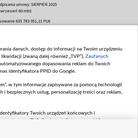
dpisania umowy: SIERPIEŃ 2025
 wrzesień 60 mln)
sowanie 635 783 051,21 PLN
dpisania umowy: WRZESIEŃ 2025
 wrzesień 100 mln, październik 350
topad 265 mln)
ierania danych, dostęp do informacji na Twoim urządzeniu
sowanie 48 862 000,00 PLN
likwidacji (zwaną dalej również „TVP”),
Zaufanych
dpisania umowy: GRUDZIEŃ 2025
 grudzień 60,548 mln)
zautomatyzowanego dopasowania reklam do Twoich
 nas identyfikatora PPID do Google.
sowanie 900 000 000,00 PLN
dpisania umowy: LUTY 2026 (wpłata
em”, w tym informacje zapisywane za pomocą technologii
go 80 mln, 4 marca 370 mln,
8
 bezpiecznych usług, personalizację treści oraz reklam,
ń 180 mln, 7 maja 180 mln, 8
 90 mln)
sowanie 250 000 000,00 PLN
, identyfikatory Twoich urządzeń końcowych i
dpisania umowy LIPIEC 2026 (wpłata
twarzane przez TVP,
Zaufanych Partnerów z IAB
oraz
ia 250 mln
zeniu lub dostęp do nich, wyboru podstawowych reklam,
reści, wyboru spersonalizowanych treści, pomiaru