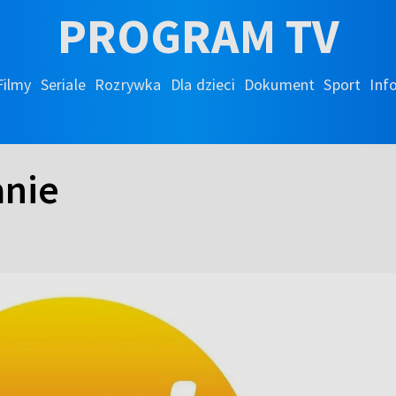
PROGRAM TV
Filmy
Seriale
Rozrywka
Dla dzieci
Dokument
Sport
Inf
anie