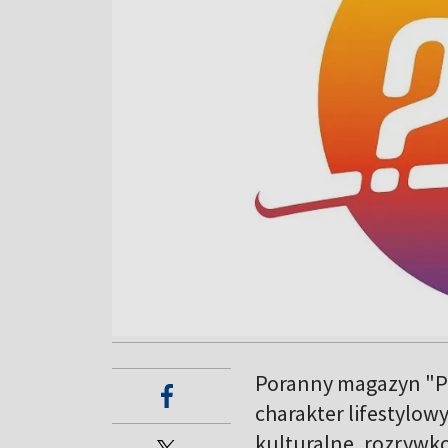
Poranny magazyn "Py
charakter lifestylow
kulturalne, rozrywk