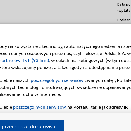
Data po
(wpłata
Dofinan
Data po
(wpłata
mln, lis
gody na korzystanie z technologii automatycznego śledzenia i zb
Dofinan
ch danych osobowych przez nas, czyli Telewizję Polską S.A. w 
Data po
(wpłata
Partnerów TVP (93 firm)
, w celach marketingowych (w tym do 
 które wskazujemy poniżej, a także zgody na udostępnianie przez
Dofinan
Data po
Ciebie naszych
poszczególnych serwisów
zwanych dalej „Portal
26 lute
dobnych technologii umożliwiających świadczenie dopasowanych i
kwiecie
czerwca
lizowanie ruchu w Internecie.
Dofinan
Ciebie
poszczególnych serwisów
na Portalu, takie jak adresy IP
Data po
iwaniach w serwisach Portalu czy historia odwiedzin będą prze
4 sierpn
tępujących celów i funkcji: przechowywania informacji na urząd
i przechodzę do serwisu
sonalizowanych reklam, tworzenia profilu spersonalizowanych t