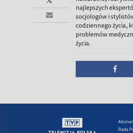
najlepszych ekspert
socjologów i stylist
codziennego życia, 
problemów medycznyc
życia.
Abona
Rada 