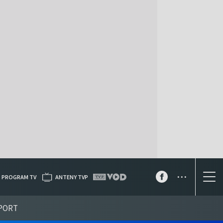
...
PROGRAM TV
ANTENY TVP
PORT