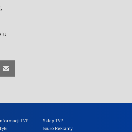
,
ylu
nformacji TVP
Sklep TVP
tyki
Biuro Reklamy