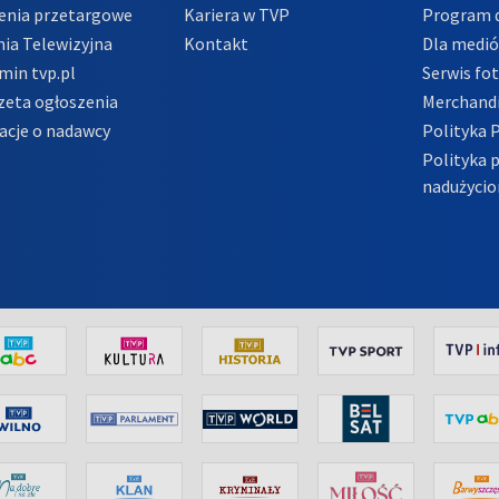
enia przetargowe
Kariera w TVP
Program d
ia Telewizyjna
Kontakt
Dla medi
min tvp.pl
Serwis fo
zeta ogłoszenia
Merchandi
acje o nadawcy
Polityka 
Polityka 
nadużycio