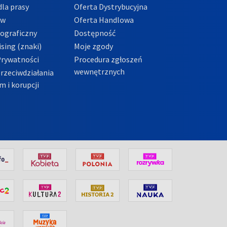
la prasy
Oferta Dystrybucyjna
ów
Oferta Handlowa
tograficzny
Dostępność
sing (znaki)
Moje zgody
Prywatności
Procedura zgłoszeń
wewnętrznych
przeciwdziałania
m i korupcji