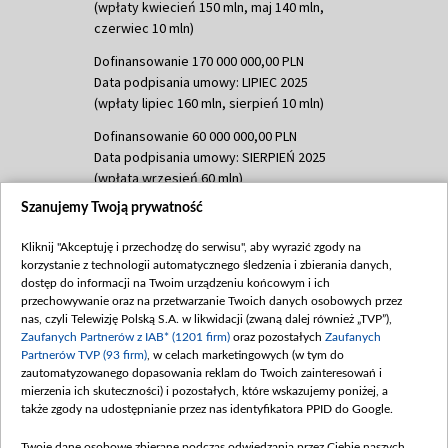
(wpłaty kwiecień 150 mln, maj 140 mln,
czerwiec 10 mln)
Dofinansowanie 170 000 000,00 PLN
Data podpisania umowy: LIPIEC 2025
(wpłaty lipiec 160 mln, sierpień 10 mln)
Dofinansowanie 60 000 000,00 PLN
Data podpisania umowy: SIERPIEŃ 2025
(wpłata wrzesień 60 mln)
Szanujemy Twoją prywatność
Dofinansowanie 635 783 051,21 PLN
Data podpisania umowy: WRZESIEŃ 2025
Kliknij "Akceptuję i przechodzę do serwisu", aby wyrazić zgody na
(wpłata wrzesień 100 mln, październik 350
korzystanie z technologii automatycznego śledzenia i zbierania danych,
mln, listopad 265 mln)
dostęp do informacji na Twoim urządzeniu końcowym i ich
przechowywanie oraz na przetwarzanie Twoich danych osobowych przez
Dofinansowanie 48 862 000,00 PLN
nas, czyli Telewizję Polską S.A. w likwidacji (zwaną dalej również „TVP”),
Data podpisania umowy: GRUDZIEŃ 2025
Zaufanych Partnerów z IAB* (1201 firm)
oraz pozostałych
Zaufanych
(wpłata grudzień 60,548 mln)
Partnerów TVP (93 firm)
, w celach marketingowych (w tym do
zautomatyzowanego dopasowania reklam do Twoich zainteresowań i
Dofinansowanie 900 000 000,00 PLN
mierzenia ich skuteczności) i pozostałych, które wskazujemy poniżej, a
Data podpisania umowy: LUTY 2026 (wpłata
także zgody na udostępnianie przez nas identyfikatora PPID do Google.
26 lutego 80 mln, 4 marca 370 mln,
8
kwiecień 180 mln, 7 maja 180 mln, 8
Twoje dane osobowe zbierane podczas odwiedzania przez Ciebie naszych