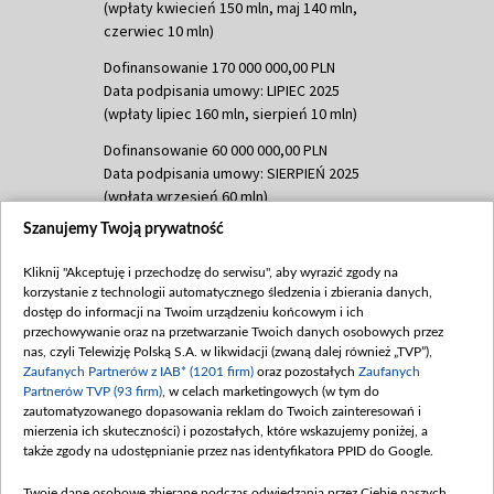
(wpłaty kwiecień 150 mln, maj 140 mln,
czerwiec 10 mln)
Dofinansowanie 170 000 000,00 PLN
Data podpisania umowy: LIPIEC 2025
(wpłaty lipiec 160 mln, sierpień 10 mln)
Dofinansowanie 60 000 000,00 PLN
Data podpisania umowy: SIERPIEŃ 2025
(wpłata wrzesień 60 mln)
Szanujemy Twoją prywatność
Dofinansowanie 635 783 051,21 PLN
Data podpisania umowy: WRZESIEŃ 2025
Kliknij "Akceptuję i przechodzę do serwisu", aby wyrazić zgody na
(wpłata wrzesień 100 mln, październik 350
korzystanie z technologii automatycznego śledzenia i zbierania danych,
mln, listopad 265 mln)
dostęp do informacji na Twoim urządzeniu końcowym i ich
przechowywanie oraz na przetwarzanie Twoich danych osobowych przez
Dofinansowanie 48 862 000,00 PLN
nas, czyli Telewizję Polską S.A. w likwidacji (zwaną dalej również „TVP”),
Data podpisania umowy: GRUDZIEŃ 2025
Zaufanych Partnerów z IAB* (1201 firm)
oraz pozostałych
Zaufanych
(wpłata grudzień 60,548 mln)
Partnerów TVP (93 firm)
, w celach marketingowych (w tym do
zautomatyzowanego dopasowania reklam do Twoich zainteresowań i
Dofinansowanie 900 000 000,00 PLN
mierzenia ich skuteczności) i pozostałych, które wskazujemy poniżej, a
Data podpisania umowy: LUTY 2026 (wpłata
także zgody na udostępnianie przez nas identyfikatora PPID do Google.
26 lutego 80 mln, 4 marca 370 mln,
8
kwiecień 180 mln, 7 maja 180 mln, 8
Twoje dane osobowe zbierane podczas odwiedzania przez Ciebie naszych