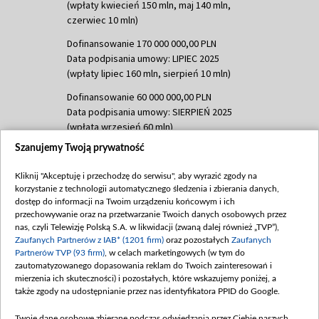
(wpłaty kwiecień 150 mln, maj 140 mln,
czerwiec 10 mln)
Dofinansowanie 170 000 000,00 PLN
Data podpisania umowy: LIPIEC 2025
(wpłaty lipiec 160 mln, sierpień 10 mln)
Dofinansowanie 60 000 000,00 PLN
Data podpisania umowy: SIERPIEŃ 2025
(wpłata wrzesień 60 mln)
Szanujemy Twoją prywatność
Dofinansowanie 635 783 051,21 PLN
Data podpisania umowy: WRZESIEŃ 2025
Kliknij "Akceptuję i przechodzę do serwisu", aby wyrazić zgody na
(wpłata wrzesień 100 mln, październik 350
korzystanie z technologii automatycznego śledzenia i zbierania danych,
mln, listopad 265 mln)
dostęp do informacji na Twoim urządzeniu końcowym i ich
przechowywanie oraz na przetwarzanie Twoich danych osobowych przez
Dofinansowanie 48 862 000,00 PLN
nas, czyli Telewizję Polską S.A. w likwidacji (zwaną dalej również „TVP”),
Data podpisania umowy: GRUDZIEŃ 2025
Zaufanych Partnerów z IAB* (1201 firm)
oraz pozostałych
Zaufanych
(wpłata grudzień 60,548 mln)
Partnerów TVP (93 firm)
, w celach marketingowych (w tym do
zautomatyzowanego dopasowania reklam do Twoich zainteresowań i
Dofinansowanie 900 000 000,00 PLN
mierzenia ich skuteczności) i pozostałych, które wskazujemy poniżej, a
Data podpisania umowy: LUTY 2026 (wpłata
także zgody na udostępnianie przez nas identyfikatora PPID do Google.
26 lutego 80 mln, 4 marca 370 mln,
8
kwiecień 180 mln, 7 maja 180 mln, 8
Twoje dane osobowe zbierane podczas odwiedzania przez Ciebie naszych