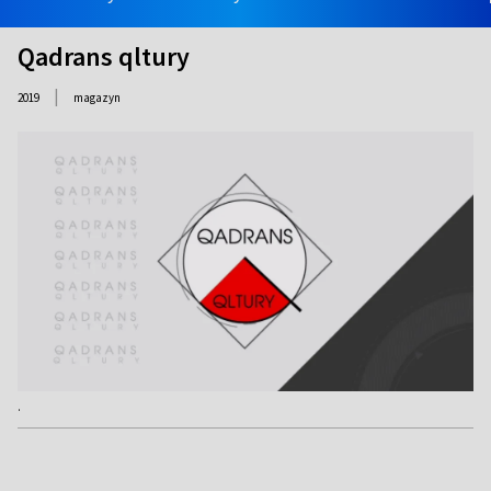
Qadrans qltury
|
2019
magazyn
.