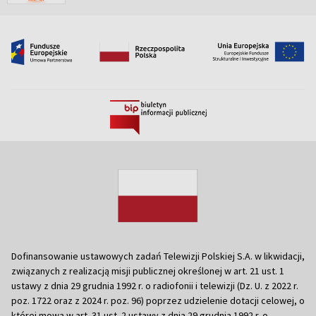
Dofinansowanie ustawowych zadań Telewizji Polskiej S.A. w likwidacji,
związanych z realizacją misji publicznej określonej w art. 21 ust. 1
ustawy z dnia 29 grudnia 1992 r. o radiofonii i telewizji (Dz. U. z 2022 r.
poz. 1722 oraz z 2024 r. poz. 96) poprzez udzielenie dotacji celowej, o
której mowa w art. 31 ust. 2 ustawy z dnia 29 grudnia 1992 r. o