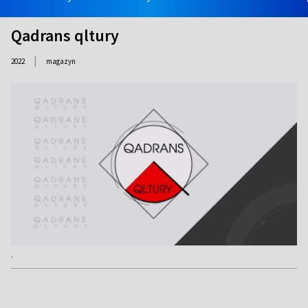
Qadrans qltury
|
2022
magazyn
.