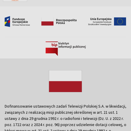
Dofinansowanie ustawowych zadań Telewizji Polskiej S.A. w likwidacji,
związanych z realizacją misji publicznej określonej w art. 21 ust. 1
ustawy z dnia 29 grudnia 1992 r. o radiofonii i telewizji (Dz. U. z 2022 r.
poz. 1722 oraz z 2024 r. poz. 96) poprzez udzielenie dotacji celowej, o
której mowa w art. 31 ust. 2 ustawy z dnia 29 grudnia 1992 r. o