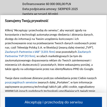
Dofinansowanie 60 000 000,00 PLN
Data podpisania umowy: SIERPIEŃ 2025
(wpłata wrzesień 60 mln)
Szanujemy Twoją prywatność
Dofinansowanie 635 783 051,21 PLN
Data podpisania umowy: WRZESIEŃ 2025
Kliknij "Akceptuję i przechodzę do serwisu", aby wyrazić zgody na
(wpłata wrzesień 100 mln, październik 350
korzystanie z technologii automatycznego śledzenia i zbierania danych,
mln, listopad 265 mln)
dostęp do informacji na Twoim urządzeniu końcowym i ich
przechowywanie oraz na przetwarzanie Twoich danych osobowych przez
Dofinansowanie 48 862 000,00 PLN
nas, czyli Telewizję Polską S.A. w likwidacji (zwaną dalej również „TVP”),
Data podpisania umowy: GRUDZIEŃ 2025
Zaufanych Partnerów z IAB* (1201 firm)
oraz pozostałych
Zaufanych
(wpłata grudzień 60,548 mln)
Partnerów TVP (93 firm)
, w celach marketingowych (w tym do
zautomatyzowanego dopasowania reklam do Twoich zainteresowań i
Dofinansowanie 900 000 000,00 PLN
mierzenia ich skuteczności) i pozostałych, które wskazujemy poniżej, a
Data podpisania umowy: LUTY 2026 (wpłata
także zgody na udostępnianie przez nas identyfikatora PPID do Google.
26 lutego 80 mln, 4 marca 370 mln,
8
kwiecień 180 mln, 7 maja 180 mln, 8
Twoje dane osobowe zbierane podczas odwiedzania przez Ciebie naszych
czerwca 90 mln)
poszczególnych serwisów
zwanych dalej „Portalem”, w tym informacje
zapisywane za pomocą technologii takich jak: pliki cookie, sygnalizatory
Dofinansowanie 250 000 000,00 PLN
WWW lub innych podobnych technologii umożliwiających świadczenie
Data podpisania umowy LIPIEC 2026 (wpłata
dopasowanych i bezpiecznych usług, personalizację treści oraz reklam,
udostępnianie funkcji mediów społecznościowych oraz analizowanie ruchu
4 sierpnia 250 mln
Akceptuję i przechodzę do serwisu
w Internecie.