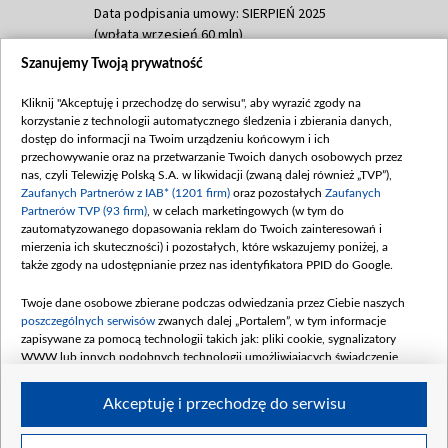
Data podpisania umowy: SIERPIEŃ 2025
(wpłata wrzesień 60 mln)
Szanujemy Twoją prywatność
Dofinansowanie 635 783 051,21 PLN
Data podpisania umowy: WRZESIEŃ 2025
Kliknij "Akceptuję i przechodzę do serwisu", aby wyrazić zgody na
(wpłata wrzesień 100 mln, październik 350
korzystanie z technologii automatycznego śledzenia i zbierania danych,
mln, listopad 265 mln)
dostęp do informacji na Twoim urządzeniu końcowym i ich
przechowywanie oraz na przetwarzanie Twoich danych osobowych przez
Dofinansowanie 48 862 000,00 PLN
nas, czyli Telewizję Polską S.A. w likwidacji (zwaną dalej również „TVP”),
Data podpisania umowy: GRUDZIEŃ 2025
Zaufanych Partnerów z IAB* (1201 firm)
oraz pozostałych
Zaufanych
(wpłata grudzień 60,548 mln)
Partnerów TVP (93 firm)
, w celach marketingowych (w tym do
zautomatyzowanego dopasowania reklam do Twoich zainteresowań i
Dofinansowanie 900 000 000,00 PLN
mierzenia ich skuteczności) i pozostałych, które wskazujemy poniżej, a
Data podpisania umowy: LUTY 2026 (wpłata
także zgody na udostępnianie przez nas identyfikatora PPID do Google.
26 lutego 80 mln, 4 marca 370 mln,
8
kwiecień 180 mln, 7 maja 180 mln, 8
Twoje dane osobowe zbierane podczas odwiedzania przez Ciebie naszych
czerwca 90 mln)
poszczególnych serwisów
zwanych dalej „Portalem”, w tym informacje
zapisywane za pomocą technologii takich jak: pliki cookie, sygnalizatory
Dofinansowanie 250 000 000,00 PLN
WWW lub innych podobnych technologii umożliwiających świadczenie
Data podpisania umowy LIPIEC 2026 (wpłata
dopasowanych i bezpiecznych usług, personalizację treści oraz reklam,
udostępnianie funkcji mediów społecznościowych oraz analizowanie ruchu
4 sierpnia 250 mln
Akceptuję i przechodzę do serwisu
w Internecie.