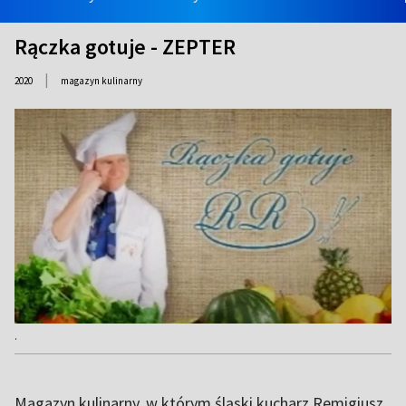
Rączka gotuje - ZEPTER
|
2020
magazyn kulinarny
.
Magazyn kulinarny, w którym śląski kucharz Remigiusz