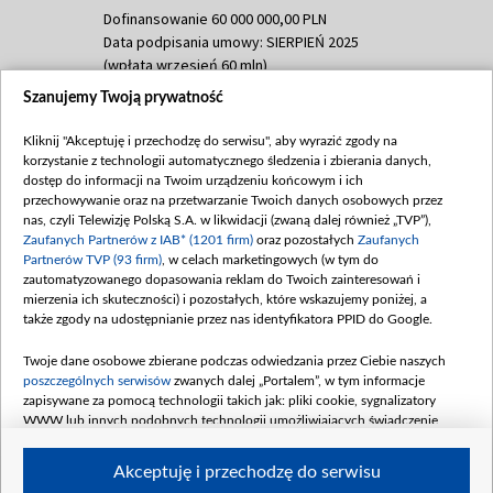
Dofinansowanie 60 000 000,00 PLN
Data podpisania umowy: SIERPIEŃ 2025
(wpłata wrzesień 60 mln)
Szanujemy Twoją prywatność
Dofinansowanie 635 783 051,21 PLN
Data podpisania umowy: WRZESIEŃ 2025
Kliknij "Akceptuję i przechodzę do serwisu", aby wyrazić zgody na
(wpłata wrzesień 100 mln, październik 350
korzystanie z technologii automatycznego śledzenia i zbierania danych,
mln, listopad 265 mln)
dostęp do informacji na Twoim urządzeniu końcowym i ich
przechowywanie oraz na przetwarzanie Twoich danych osobowych przez
Dofinansowanie 48 862 000,00 PLN
nas, czyli Telewizję Polską S.A. w likwidacji (zwaną dalej również „TVP”),
Data podpisania umowy: GRUDZIEŃ 2025
Zaufanych Partnerów z IAB* (1201 firm)
oraz pozostałych
Zaufanych
(wpłata grudzień 60,548 mln)
Partnerów TVP (93 firm)
, w celach marketingowych (w tym do
zautomatyzowanego dopasowania reklam do Twoich zainteresowań i
Dofinansowanie 900 000 000,00 PLN
mierzenia ich skuteczności) i pozostałych, które wskazujemy poniżej, a
Data podpisania umowy: LUTY 2026 (wpłata
także zgody na udostępnianie przez nas identyfikatora PPID do Google.
26 lutego 80 mln, 4 marca 370 mln,
8
kwiecień 180 mln, 7 maja 180 mln, 8
Twoje dane osobowe zbierane podczas odwiedzania przez Ciebie naszych
czerwca 90 mln)
poszczególnych serwisów
zwanych dalej „Portalem”, w tym informacje
zapisywane za pomocą technologii takich jak: pliki cookie, sygnalizatory
Dofinansowanie 250 000 000,00 PLN
WWW lub innych podobnych technologii umożliwiających świadczenie
Data podpisania umowy LIPIEC 2026 (wpłata
dopasowanych i bezpiecznych usług, personalizację treści oraz reklam,
udostępnianie funkcji mediów społecznościowych oraz analizowanie ruchu
4 sierpnia 250 mln
Akceptuję i przechodzę do serwisu
w Internecie.