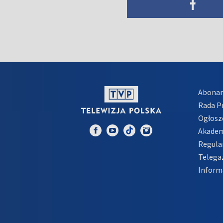
Abona
Rada 
Ogłosz
Akadem
Regula
Telega
Inform