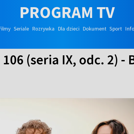
PROGRAM TV
Filmy
Seriale
Rozrywka
Dla dzieci
Dokument
Sport
Inf
 106 (seria IX, odc. 2) -