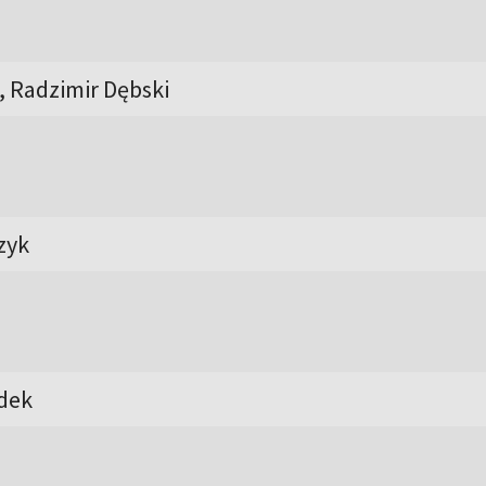
, Radzimir Dębski
zyk
dek