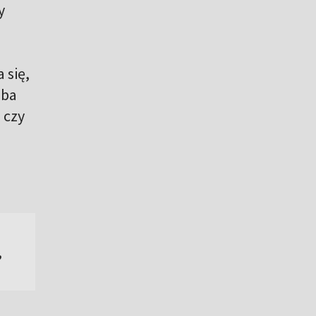
y
 się,
oba
 czy
,