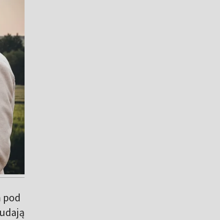
ń pod
udają