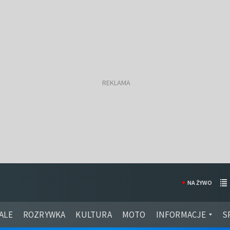
NA ŻYWO
ALE
ROZRYWKA
KULTURA
MOTO
INFORMACJE
S