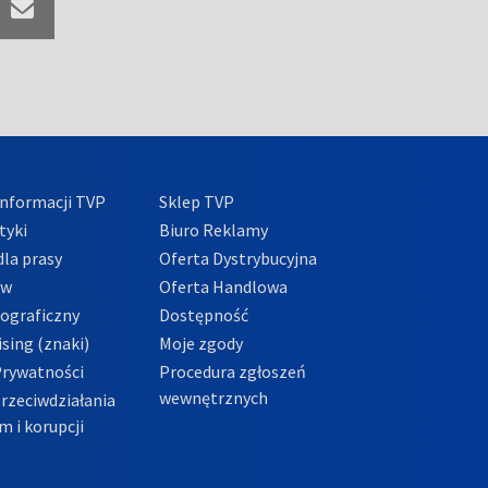
nformacji TVP
Sklep TVP
tyki
Biuro Reklamy
la prasy
Oferta Dystrybucyjna
ów
Oferta Handlowa
tograficzny
Dostępność
sing (znaki)
Moje zgody
Prywatności
Procedura zgłoszeń
wewnętrznych
przeciwdziałania
m i korupcji