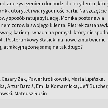
przed zaprzysiężeniem dochodzi do incydentu, któr
nk autorytet i wiarygodność partii. Na szczęście
wy sposób ratuje sytuację. Monika postanawia
anem zdrowia swojego klienta. Pietrek zastanawia
 swoją karierą i wpada na pomysł, który nie spod
oli. Posterunkowy Stasiek ma nowe zmartwienie -
, atrakcyjną żonę samą na tak długo?
 Cezary Żak, Paweł Królikowski, Marta Lipińska,
ka, Artur Barciś, Emilia Komarnicka, Jeff Butcher
owski, Mateusz Rusin