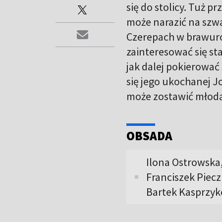
się do stolicy. Tuż 
może narazić na szwa
Czerepach w brawuro
zainteresować się st
jak dalej pokierować
się jego ukochanej J
może zostawić młodą
OBSADA
Ilona Ostrowska,
Franciszek Piecz
Bartek Kasprzyk