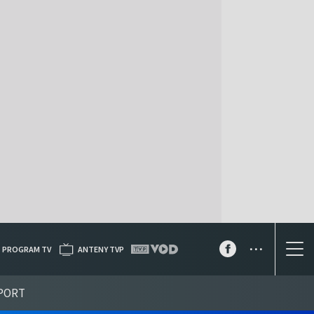
...
PROGRAM TV
ANTENY TVP
PORT