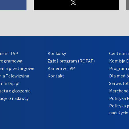
ment TVP
Konkursy
Centrum i
Programowa
Zgłoś program (ROPAT)
Komisja E
enia przetargowe
Kariera w TVP
Program d
ia Telewizyjna
Kontakt
Dla medi
min tvp.pl
Serwis fo
zeta ogłoszenia
Merchandi
acje o nadawcy
Polityka 
Polityka 
nadużycio