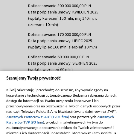
Dofinansowanie 300 000 000,00 PLN
Data podpisania umowy: KWIECIEŃ 2025
(wpłaty kwiecień 150 mln, maj 140 mln,
czerwiec 10 mln)
Dofinansowanie 170 000 000,00 PLN
Data podpisania umowy: LIPIEC 2025
(wpłaty lipiec 160 mln, sierpień 10 mln)
Dofinansowanie 60 000 000,00 PLN
Data podpisania umowy: SIERPIEŃ 2025
(wpłata wrzesień 60 mln)
Szanujemy Twoją prywatność
Dofinansowanie 635 783 051,21 PLN
Data podpisania umowy: WRZESIEŃ 2025
Kliknij "Akceptuję i przechodzę do serwisu", aby wyrazić zgody na
(wpłata wrzesień 100 mln, październik 350
korzystanie z technologii automatycznego śledzenia i zbierania danych,
mln, listopad 265 mln)
dostęp do informacji na Twoim urządzeniu końcowym i ich
przechowywanie oraz na przetwarzanie Twoich danych osobowych przez
Dofinansowanie 48 862 000,00 PLN
nas, czyli Telewizję Polską S.A. w likwidacji (zwaną dalej również „TVP”),
Data podpisania umowy: GRUDZIEŃ 2025
Zaufanych Partnerów z IAB* (1201 firm)
oraz pozostałych
Zaufanych
(wpłata grudzień 60,548 mln)
Partnerów TVP (93 firm)
, w celach marketingowych (w tym do
zautomatyzowanego dopasowania reklam do Twoich zainteresowań i
Dofinansowanie 900 000 000,00 PLN
mierzenia ich skuteczności) i pozostałych, które wskazujemy poniżej, a