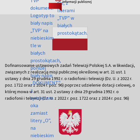
Dofinansowanie ustawowych zadań Telewizji Polskiej S.A. w likwidacji,
związanych z realizacją misji publicznej określonej w art. 21 ust. 1
ustawy z dnia 29 grudnia 1992 r. o radiofonii i telewizji (Dz. U. z 2022 r.
poz. 1722 oraz z 2024 r. poz. 96) poprzez udzielenie dotacji celowej, o
której mowa w art. 31 ust. 2 ustawy z dnia 29 grudnia 1992 r. o
radiofonii i telewizji (Dz. U. z 2022 r. poz. 1722 oraz z 2024 r. poz. 96)