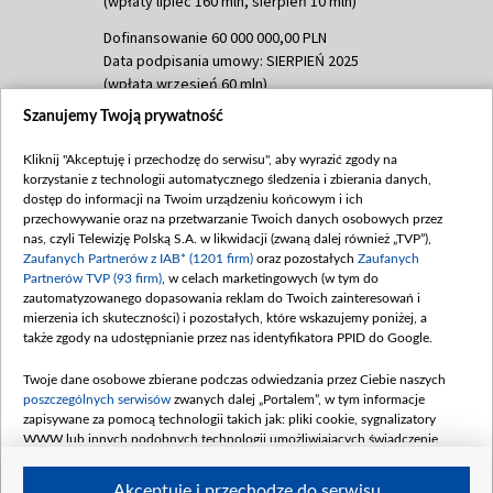
(wpłaty lipiec 160 mln, sierpień 10 mln)
Dofinansowanie 60 000 000,00 PLN
Data podpisania umowy: SIERPIEŃ 2025
(wpłata wrzesień 60 mln)
Szanujemy Twoją prywatność
Dofinansowanie 635 783 051,21 PLN
Data podpisania umowy: WRZESIEŃ 2025
Kliknij "Akceptuję i przechodzę do serwisu", aby wyrazić zgody na
(wpłata wrzesień 100 mln, październik 350
korzystanie z technologii automatycznego śledzenia i zbierania danych,
mln, listopad 265 mln)
dostęp do informacji na Twoim urządzeniu końcowym i ich
przechowywanie oraz na przetwarzanie Twoich danych osobowych przez
Dofinansowanie 48 862 000,00 PLN
nas, czyli Telewizję Polską S.A. w likwidacji (zwaną dalej również „TVP”),
Data podpisania umowy: GRUDZIEŃ 2025
Zaufanych Partnerów z IAB* (1201 firm)
oraz pozostałych
Zaufanych
(wpłata grudzień 60,548 mln)
Partnerów TVP (93 firm)
, w celach marketingowych (w tym do
zautomatyzowanego dopasowania reklam do Twoich zainteresowań i
Dofinansowanie 900 000 000,00 PLN
mierzenia ich skuteczności) i pozostałych, które wskazujemy poniżej, a
Data podpisania umowy: LUTY 2026 (wpłata
także zgody na udostępnianie przez nas identyfikatora PPID do Google.
26 lutego 80 mln, 4 marca 370 mln,
8
kwiecień 180 mln, 7 maja 180 mln, 8
Twoje dane osobowe zbierane podczas odwiedzania przez Ciebie naszych
czerwca 90 mln)
poszczególnych serwisów
zwanych dalej „Portalem”, w tym informacje
zapisywane za pomocą technologii takich jak: pliki cookie, sygnalizatory
Dofinansowanie 250 000 000,00 PLN
WWW lub innych podobnych technologii umożliwiających świadczenie
Data podpisania umowy LIPIEC 2026 (wpłata
dopasowanych i bezpiecznych usług, personalizację treści oraz reklam,
udostępnianie funkcji mediów społecznościowych oraz analizowanie ruchu
4 sierpnia 250 mln
Akceptuję i przechodzę do serwisu