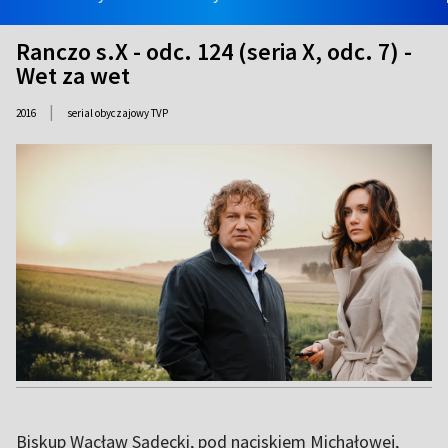
Ranczo s.X - odc. 124 (seria X, odc. 7) -
Wet za wet
|
2016
serial obyczajowy TVP
Biskup Wacław Sądecki, pod naciskiem Michałowej,