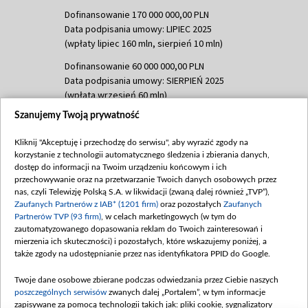
Dofinansowanie 170 000 000,00 PLN
Data podpisania umowy: LIPIEC 2025
(wpłaty lipiec 160 mln, sierpień 10 mln)
Dofinansowanie 60 000 000,00 PLN
Data podpisania umowy: SIERPIEŃ 2025
(wpłata wrzesień 60 mln)
Szanujemy Twoją prywatność
Dofinansowanie 635 783 051,21 PLN
Data podpisania umowy: WRZESIEŃ 2025
Kliknij "Akceptuję i przechodzę do serwisu", aby wyrazić zgody na
(wpłata wrzesień 100 mln, październik 350
korzystanie z technologii automatycznego śledzenia i zbierania danych,
mln, listopad 265 mln)
dostęp do informacji na Twoim urządzeniu końcowym i ich
przechowywanie oraz na przetwarzanie Twoich danych osobowych przez
Dofinansowanie 48 862 000,00 PLN
nas, czyli Telewizję Polską S.A. w likwidacji (zwaną dalej również „TVP”),
Data podpisania umowy: GRUDZIEŃ 2025
Zaufanych Partnerów z IAB* (1201 firm)
oraz pozostałych
Zaufanych
(wpłata grudzień 60,548 mln)
Partnerów TVP (93 firm)
, w celach marketingowych (w tym do
zautomatyzowanego dopasowania reklam do Twoich zainteresowań i
Dofinansowanie 900 000 000,00 PLN
mierzenia ich skuteczności) i pozostałych, które wskazujemy poniżej, a
Data podpisania umowy: LUTY 2026 (wpłata
także zgody na udostępnianie przez nas identyfikatora PPID do Google.
26 lutego 80 mln, 4 marca 370 mln,
8
kwiecień 180 mln, 7 maja 180 mln, 8
Twoje dane osobowe zbierane podczas odwiedzania przez Ciebie naszych
czerwca 90 mln)
poszczególnych serwisów
zwanych dalej „Portalem”, w tym informacje
zapisywane za pomocą technologii takich jak: pliki cookie, sygnalizatory