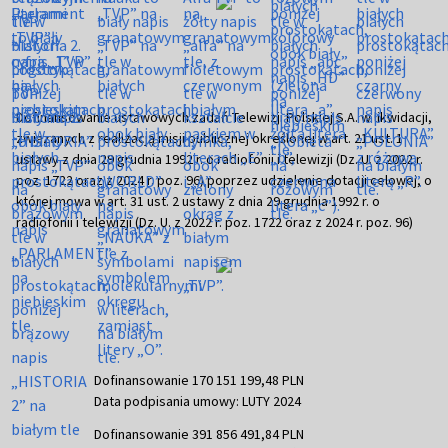
Dofinansowanie ustawowych zadań Telewizji Polskiej S.A. w likwidacji,
związanych z realizacją misji publicznej określonej w art. 21 ust. 1
ustawy z dnia 29 grudnia 1992 r. o radiofonii i telewizji (Dz. U. z 2022 r.
poz. 1722 oraz z 2024 r. poz. 96) poprzez udzielenie dotacji celowej, o
której mowa w art. 31 ust. 2 ustawy z dnia 29 grudnia 1992 r. o
radiofonii i telewizji (Dz. U. z 2022 r. poz. 1722 oraz z 2024 r. poz. 96)
Dofinansowanie 170 151 199,48 PLN
Data podpisania umowy: LUTY 2024
Dofinansowanie 391 856 491,84 PLN