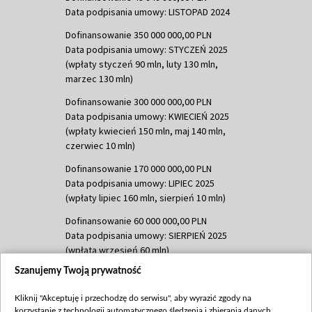
Data podpisania umowy: LISTOPAD 2024
Dofinansowanie 350 000 000,00 PLN
Data podpisania umowy: STYCZEŃ 2025
(wpłaty styczeń 90 mln, luty 130 mln,
marzec 130 mln)
Dofinansowanie 300 000 000,00 PLN
Data podpisania umowy: KWIECIEŃ 2025
(wpłaty kwiecień 150 mln, maj 140 mln,
czerwiec 10 mln)
Dofinansowanie 170 000 000,00 PLN
Data podpisania umowy: LIPIEC 2025
(wpłaty lipiec 160 mln, sierpień 10 mln)
Dofinansowanie 60 000 000,00 PLN
Data podpisania umowy: SIERPIEŃ 2025
(wpłata wrzesień 60 mln)
Szanujemy Twoją prywatność
Dofinansowanie 635 783 051,21 PLN
Data podpisania umowy: WRZESIEŃ 2025
Kliknij "Akceptuję i przechodzę do serwisu", aby wyrazić zgody na
(wpłata wrzesień 100 mln, październik 350
korzystanie z technologii automatycznego śledzenia i zbierania danych,