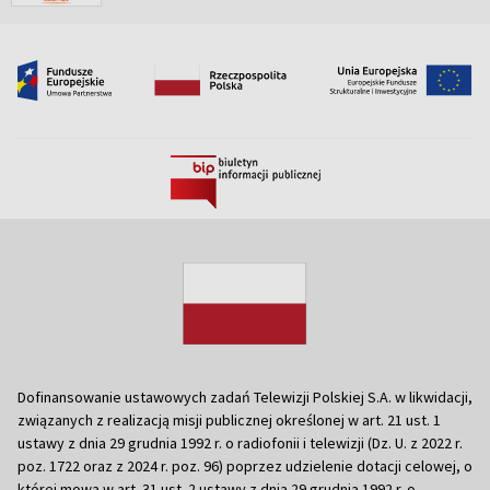
Dofinansowanie ustawowych zadań Telewizji Polskiej S.A. w likwidacji,
związanych z realizacją misji publicznej określonej w art. 21 ust. 1
ustawy z dnia 29 grudnia 1992 r. o radiofonii i telewizji (Dz. U. z 2022 r.
poz. 1722 oraz z 2024 r. poz. 96) poprzez udzielenie dotacji celowej, o
której mowa w art. 31 ust. 2 ustawy z dnia 29 grudnia 1992 r. o