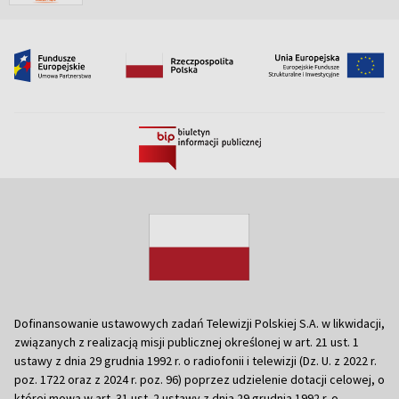
Dofinansowanie ustawowych zadań Telewizji Polskiej S.A. w likwidacji,
związanych z realizacją misji publicznej określonej w art. 21 ust. 1
ustawy z dnia 29 grudnia 1992 r. o radiofonii i telewizji (Dz. U. z 2022 r.
poz. 1722 oraz z 2024 r. poz. 96) poprzez udzielenie dotacji celowej, o
której mowa w art. 31 ust. 2 ustawy z dnia 29 grudnia 1992 r. o