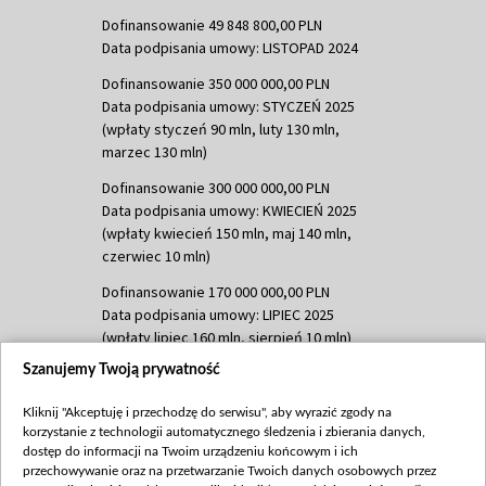
Dofinansowanie 49 848 800,00 PLN
Data podpisania umowy: LISTOPAD 2024
Dofinansowanie 350 000 000,00 PLN
Data podpisania umowy: STYCZEŃ 2025
(wpłaty styczeń 90 mln, luty 130 mln,
marzec 130 mln)
Dofinansowanie 300 000 000,00 PLN
Data podpisania umowy: KWIECIEŃ 2025
(wpłaty kwiecień 150 mln, maj 140 mln,
czerwiec 10 mln)
Dofinansowanie 170 000 000,00 PLN
Data podpisania umowy: LIPIEC 2025
(wpłaty lipiec 160 mln, sierpień 10 mln)
Szanujemy Twoją prywatność
Dofinansowanie 60 000 000,00 PLN
Data podpisania umowy: SIERPIEŃ 2025
Kliknij "Akceptuję i przechodzę do serwisu", aby wyrazić zgody na
(wpłata wrzesień 60 mln)
korzystanie z technologii automatycznego śledzenia i zbierania danych,
Dofinansowanie 635 783 051,21 PLN
dostęp do informacji na Twoim urządzeniu końcowym i ich
przechowywanie oraz na przetwarzanie Twoich danych osobowych przez
Data podpisania umowy: WRZESIEŃ 2025