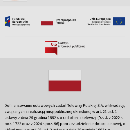
Dofinansowanie ustawowych zadań Telewizji Polskiej S.A. w likwidacji,
związanych z realizacją misji publicznej określonej w art. 21 ust. 1
ustawy z dnia 29 grudnia 1992 r. o radiofonii i telewizji (Dz. U. z 2022 r.
poz. 1722 oraz z 2024 r. poz. 96) poprzez udzielenie dotacji celowej, o
której mowa w art. 31 ust. 2 ustawy z dnia 29 grudnia 1992 r. o