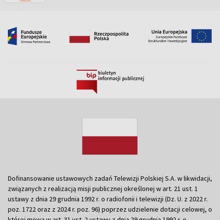
Dofinansowanie ustawowych zadań Telewizji Polskiej S.A. w likwidacji,
związanych z realizacją misji publicznej określonej w art. 21 ust. 1
ustawy z dnia 29 grudnia 1992 r. o radiofonii i telewizji (Dz. U. z 2022 r.
poz. 1722 oraz z 2024 r. poz. 96) poprzez udzielenie dotacji celowej, o
której mowa w art. 31 ust. 2 ustawy z dnia 29 grudnia 1992 r. o