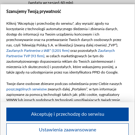
(wpłata wrzesień 60 mln)
Szanujemy Twoją prywatność
Dofinansowanie 635 783 051,21 PLN
Data podpisania umowy: WRZESIEŃ 2025
Kliknij "Akceptuję i przechodzę do serwisu", aby wyrazić zgody na
(wpłata wrzesień 100 mln, październik 350
korzystanie z technologii automatycznego śledzenia i zbierania danych,
mln, listopad 265 mln)
dostęp do informacji na Twoim urządzeniu końcowym i ich
przechowywanie oraz na przetwarzanie Twoich danych osobowych przez
Dofinansowanie 48 862 000,00 PLN
nas, czyli Telewizję Polską S.A. w likwidacji (zwaną dalej również „TVP”),
Data podpisania umowy: GRUDZIEŃ 2025
Zaufanych Partnerów z IAB* (1201 firm)
oraz pozostałych
Zaufanych
(wpłata grudzień 60,548 mln)
Partnerów TVP (93 firm)
, w celach marketingowych (w tym do
zautomatyzowanego dopasowania reklam do Twoich zainteresowań i
Dofinansowanie 900 000 000,00 PLN
mierzenia ich skuteczności) i pozostałych, które wskazujemy poniżej, a
Data podpisania umowy: LUTY 2026 (wpłata
także zgody na udostępnianie przez nas identyfikatora PPID do Google.
26 lutego 80 mln, 4 marca 370 mln,
8
kwiecień 180 mln, 7 maja 180 mln, 8
Twoje dane osobowe zbierane podczas odwiedzania przez Ciebie naszych
czerwca 90 mln)
poszczególnych serwisów
zwanych dalej „Portalem”, w tym informacje
zapisywane za pomocą technologii takich jak: pliki cookie, sygnalizatory
Dofinansowanie 250 000 000,00 PLN
WWW lub innych podobnych technologii umożliwiających świadczenie
Data podpisania umowy LIPIEC 2026 (wpłata
dopasowanych i bezpiecznych usług, personalizację treści oraz reklam,
udostępnianie funkcji mediów społecznościowych oraz analizowanie ruchu
4 sierpnia 250 mln
Akceptuję i przechodzę do serwisu
w Internecie.
Twoje dane osobowe zbierane podczas odwiedzania przez Ciebie
Ustawienia zaawansowane
poszczególnych serwisów
na Portalu, takie jak adresy IP, identyfikatory