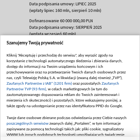
Data podpisania umowy: LIPIEC 2025
(wpłaty lipiec 160 mln, sierpień 10 mln)
Dofinansowanie 60 000 000,00 PLN
Data podpisania umowy: SIERPIEŃ 2025
(wpłata wrzesień 60 mln)
Szanujemy Twoją prywatność
Dofinansowanie 635 783 051,21 PLN
Data podpisania umowy: WRZESIEŃ 2025
Kliknij "Akceptuję i przechodzę do serwisu", aby wyrazić zgody na
(wpłata wrzesień 100 mln, październik 350
korzystanie z technologii automatycznego śledzenia i zbierania danych,
mln, listopad 265 mln)
dostęp do informacji na Twoim urządzeniu końcowym i ich
przechowywanie oraz na przetwarzanie Twoich danych osobowych przez
Dofinansowanie 48 862 000,00 PLN
nas, czyli Telewizję Polską S.A. w likwidacji (zwaną dalej również „TVP”),
Data podpisania umowy: GRUDZIEŃ 2025
Zaufanych Partnerów z IAB* (1201 firm)
oraz pozostałych
Zaufanych
(wpłata grudzień 60,548 mln)
Partnerów TVP (93 firm)
, w celach marketingowych (w tym do
zautomatyzowanego dopasowania reklam do Twoich zainteresowań i
Dofinansowanie 900 000 000,00 PLN
mierzenia ich skuteczności) i pozostałych, które wskazujemy poniżej, a
Data podpisania umowy: LUTY 2026 (wpłata
także zgody na udostępnianie przez nas identyfikatora PPID do Google.
26 lutego 80 mln, 4 marca 370 mln,
8
kwiecień 180 mln, 7 maja 180 mln, 8
Twoje dane osobowe zbierane podczas odwiedzania przez Ciebie naszych
czerwca 90 mln)
poszczególnych serwisów
zwanych dalej „Portalem”, w tym informacje
zapisywane za pomocą technologii takich jak: pliki cookie, sygnalizatory
Dofinansowanie 250 000 000,00 PLN
WWW lub innych podobnych technologii umożliwiających świadczenie