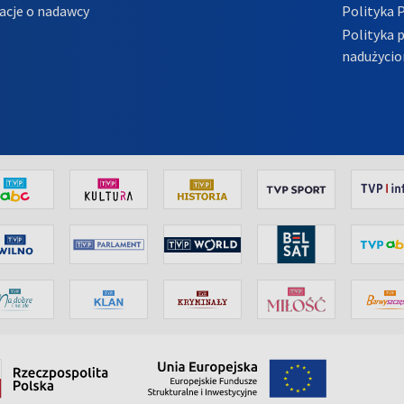
acje o nadawcy
Polityka 
Polityka 
nadużycio