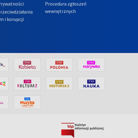
Prywatności
Procedura zgłoszeń
wewnętrznych
przeciwdziałania
m i korupcji