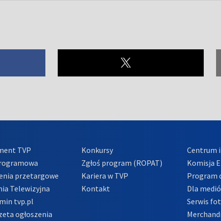
ment TVP
Konkursy
Centrum i
Programowa
Zgłoś program (ROPAT)
Komisja E
enia przetargowe
Kariera w TVP
Program d
ia Telewizyjna
Kontakt
Dla medi
min tvp.pl
Serwis fo
zeta ogłoszenia
Merchandi