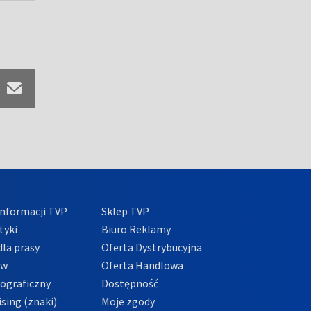
nformacji TVP
Sklep TVP
tyki
Biuro Reklamy
la prasy
Oferta Dystrybucyjna
ów
Oferta Handlowa
tograficzny
Dostępność
sing (znaki)
Moje zgody