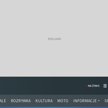
NA ŻYWO
ALE
ROZRYWKA
KULTURA
MOTO
INFORMACJE
S