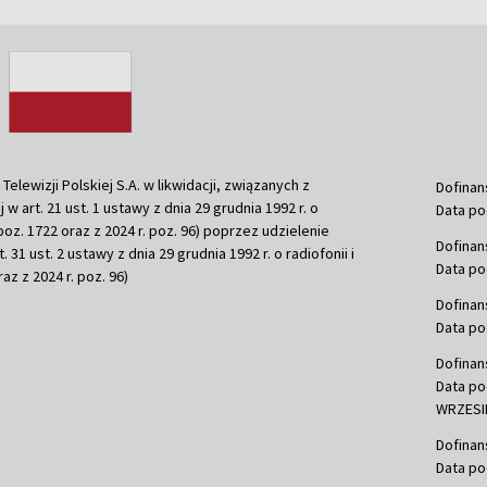
ewizji Polskiej S.A. w likwidacji, związanych z
Dofinan
j w art. 21 ust. 1 ustawy z dnia 29 grudnia 1992 r. o
Data po
r. poz. 1722 oraz z 2024 r. poz. 96) poprzez udzielenie
Dofinan
 31 ust. 2 ustawy z dnia 29 grudnia 1992 r. o radiofonii i
Data po
raz z 2024 r. poz. 96)
Dofinan
Data po
Dofinan
Data po
WRZESIE
Dofinan
Data po