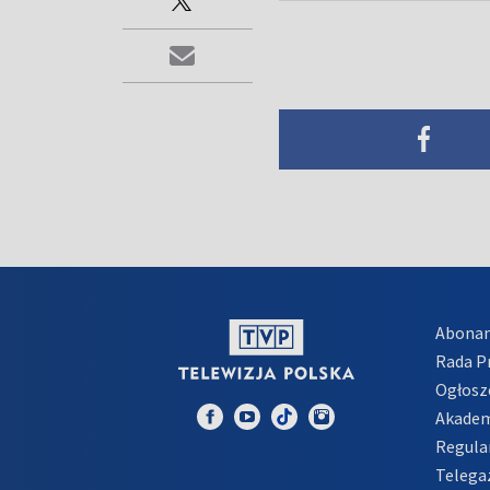
Abona
Rada 
Ogłosz
Akadem
Regula
Telega