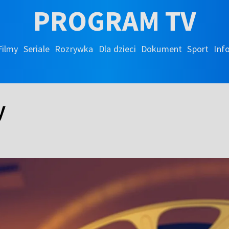
PROGRAM TV
Filmy
Seriale
Rozrywka
Dla dzieci
Dokument
Sport
Inf
y