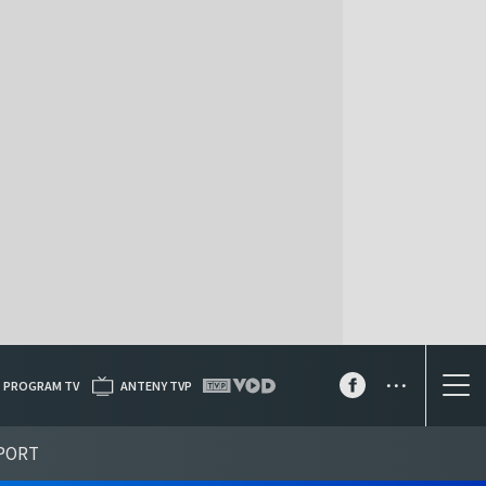
...
PROGRAM TV
ANTENY TVP
PORT