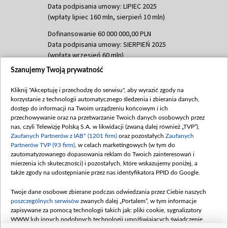
Data podpisania umowy: LIPIEC 2025
(wpłaty lipiec 160 mln, sierpień 10 mln)
Dofinansowanie 60 000 000,00 PLN
Data podpisania umowy: SIERPIEŃ 2025
(wpłata wrzesień 60 mln)
Szanujemy Twoją prywatność
Dofinansowanie 635 783 051,21 PLN
Data podpisania umowy: WRZESIEŃ 2025
Kliknij "Akceptuję i przechodzę do serwisu", aby wyrazić zgody na
(wpłata wrzesień 100 mln, październik 350
korzystanie z technologii automatycznego śledzenia i zbierania danych,
mln, listopad 265 mln)
dostęp do informacji na Twoim urządzeniu końcowym i ich
przechowywanie oraz na przetwarzanie Twoich danych osobowych przez
Dofinansowanie 48 862 000,00 PLN
nas, czyli Telewizję Polską S.A. w likwidacji (zwaną dalej również „TVP”),
Data podpisania umowy: GRUDZIEŃ 2025
Zaufanych Partnerów z IAB* (1201 firm)
oraz pozostałych
Zaufanych
(wpłata grudzień 60,548 mln)
Partnerów TVP (93 firm)
, w celach marketingowych (w tym do
zautomatyzowanego dopasowania reklam do Twoich zainteresowań i
Dofinansowanie 900 000 000,00 PLN
mierzenia ich skuteczności) i pozostałych, które wskazujemy poniżej, a
Data podpisania umowy: LUTY 2026 (wpłata
także zgody na udostępnianie przez nas identyfikatora PPID do Google.
26 lutego 80 mln, 4 marca 370 mln,
8
kwiecień 180 mln, 7 maja 180 mln, 8
Twoje dane osobowe zbierane podczas odwiedzania przez Ciebie naszych
czerwca 90 mln)
poszczególnych serwisów
zwanych dalej „Portalem”, w tym informacje
zapisywane za pomocą technologii takich jak: pliki cookie, sygnalizatory
Dofinansowanie 250 000 000,00 PLN
WWW lub innych podobnych technologii umożliwiających świadczenie