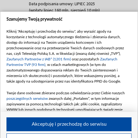
Data podpisania umowy: LIPIEC 2025
(wpłaty lipiec 160 mln, sierpień 10 mln)
Szanujemy Twoją prywatność
Dofinansowanie 60 000 000,00 PLN
Data podpisania umowy: SIERPIEŃ 2025
Kliknij "Akceptuję i przechodzę do serwisu", aby wyrazić zgody na
(wpłata wrzesień 60 mln)
korzystanie z technologii automatycznego śledzenia i zbierania danych,
Dofinansowanie 635 783 051,21 PLN
dostęp do informacji na Twoim urządzeniu końcowym i ich
przechowywanie oraz na przetwarzanie Twoich danych osobowych przez
Data podpisania umowy: WRZESIEŃ 2025
nas, czyli Telewizję Polską S.A. w likwidacji (zwaną dalej również „TVP”),
(wpłata wrzesień 100 mln, październik 350
Zaufanych Partnerów z IAB* (1201 firm)
oraz pozostałych
Zaufanych
mln, listopad 265 mln)
Partnerów TVP (93 firm)
, w celach marketingowych (w tym do
zautomatyzowanego dopasowania reklam do Twoich zainteresowań i
Dofinansowanie 48 862 000,00 PLN
mierzenia ich skuteczności) i pozostałych, które wskazujemy poniżej, a
Data podpisania umowy: GRUDZIEŃ 2025
także zgody na udostępnianie przez nas identyfikatora PPID do Google.
(wpłata grudzień 60,548 mln)
Twoje dane osobowe zbierane podczas odwiedzania przez Ciebie naszych
Dofinansowanie 900 000 000,00 PLN
poszczególnych serwisów
zwanych dalej „Portalem”, w tym informacje
Data podpisania umowy: LUTY 2026 (wpłata
zapisywane za pomocą technologii takich jak: pliki cookie, sygnalizatory
26 lutego 80 mln, 4 marca 370 mln,
8
WWW lub innych podobnych technologii umożliwiających świadczenie
kwiecień 180 mln, 7 maja 180 mln, 8
dopasowanych i bezpiecznych usług, personalizację treści oraz reklam,
udostępnianie funkcji mediów społecznościowych oraz analizowanie ruchu
czerwca 90 mln)
Akceptuję i przechodzę do serwisu
w Internecie.