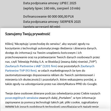
Data podpisania umowy: LIPIEC 2025
(wpłaty lipiec 160 mln, sierpień 10 mln)
Dofinansowanie 60 000 000,00 PLN
Data podpisania umowy: SIERPIEŃ 2025
(wpłata wrzesień 60 mln)
Szanujemy Twoją prywatność
Dofinansowanie 635 783 051,21 PLN
Data podpisania umowy: WRZESIEŃ 2025
Kliknij "Akceptuję i przechodzę do serwisu", aby wyrazić zgody na
(wpłata wrzesień 100 mln, październik 350
korzystanie z technologii automatycznego śledzenia i zbierania danych,
mln, listopad 265 mln)
dostęp do informacji na Twoim urządzeniu końcowym i ich
przechowywanie oraz na przetwarzanie Twoich danych osobowych przez
Dofinansowanie 48 862 000,00 PLN
nas, czyli Telewizję Polską S.A. w likwidacji (zwaną dalej również „TVP”),
Data podpisania umowy: GRUDZIEŃ 2025
Zaufanych Partnerów z IAB* (1201 firm)
oraz pozostałych
Zaufanych
(wpłata grudzień 60,548 mln)
Partnerów TVP (93 firm)
, w celach marketingowych (w tym do
zautomatyzowanego dopasowania reklam do Twoich zainteresowań i
Dofinansowanie 900 000 000,00 PLN
mierzenia ich skuteczności) i pozostałych, które wskazujemy poniżej, a
Data podpisania umowy: LUTY 2026 (wpłata
także zgody na udostępnianie przez nas identyfikatora PPID do Google.
26 lutego 80 mln, 4 marca 370 mln,
8
kwiecień 180 mln, 7 maja 180 mln, 8
Twoje dane osobowe zbierane podczas odwiedzania przez Ciebie naszych
czerwca 90 mln)
poszczególnych serwisów
zwanych dalej „Portalem”, w tym informacje
zapisywane za pomocą technologii takich jak: pliki cookie, sygnalizatory
Dofinansowanie 250 000 000,00 PLN
WWW lub innych podobnych technologii umożliwiających świadczenie