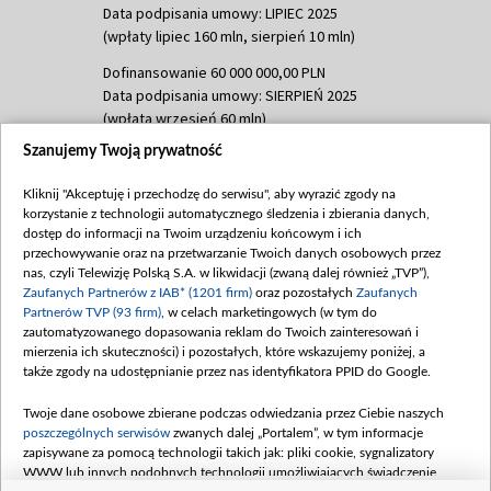
Data podpisania umowy: LIPIEC 2025
(wpłaty lipiec 160 mln, sierpień 10 mln)
Dofinansowanie 60 000 000,00 PLN
Data podpisania umowy: SIERPIEŃ 2025
(wpłata wrzesień 60 mln)
Szanujemy Twoją prywatność
Dofinansowanie 635 783 051,21 PLN
Data podpisania umowy: WRZESIEŃ 2025
Kliknij "Akceptuję i przechodzę do serwisu", aby wyrazić zgody na
(wpłata wrzesień 100 mln, październik 350
korzystanie z technologii automatycznego śledzenia i zbierania danych,
mln, listopad 265 mln)
dostęp do informacji na Twoim urządzeniu końcowym i ich
przechowywanie oraz na przetwarzanie Twoich danych osobowych przez
Dofinansowanie 48 862 000,00 PLN
nas, czyli Telewizję Polską S.A. w likwidacji (zwaną dalej również „TVP”),
Data podpisania umowy: GRUDZIEŃ 2025
Zaufanych Partnerów z IAB* (1201 firm)
oraz pozostałych
Zaufanych
(wpłata grudzień 60,548 mln)
Partnerów TVP (93 firm)
, w celach marketingowych (w tym do
zautomatyzowanego dopasowania reklam do Twoich zainteresowań i
Dofinansowanie 900 000 000,00 PLN
mierzenia ich skuteczności) i pozostałych, które wskazujemy poniżej, a
Data podpisania umowy: LUTY 2026 (wpłata
także zgody na udostępnianie przez nas identyfikatora PPID do Google.
26 lutego 80 mln, 4 marca 370 mln,
8
kwiecień 180 mln, 7 maja 180 mln, 8
Twoje dane osobowe zbierane podczas odwiedzania przez Ciebie naszych
czerwca 90 mln)
poszczególnych serwisów
zwanych dalej „Portalem”, w tym informacje
zapisywane za pomocą technologii takich jak: pliki cookie, sygnalizatory
Dofinansowanie 250 000 000,00 PLN
WWW lub innych podobnych technologii umożliwiających świadczenie