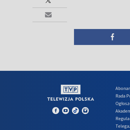
Abona
Rada 
Ogłosz
Akadem
Regula
Telega