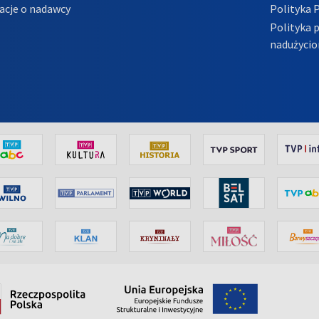
acje o nadawcy
Polityka 
Polityka 
nadużycio