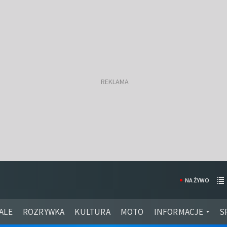
NA ŻYWO
ALE
ROZRYWKA
KULTURA
MOTO
INFORMACJE
S