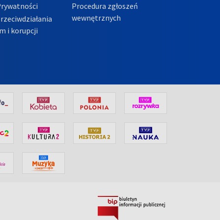
Prywatności
Procedura zgłoszeń
wewnętrznych
przeciwdziałania
m i korupcji