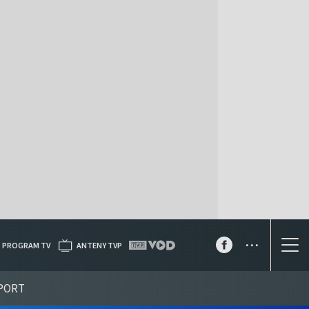
...
PROGRAM TV
ANTENY TVP
PORT