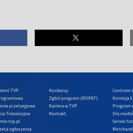
ment TVP
Konkursy
Centrum i
Programowa
Zgłoś program (ROPAT)
Komisja E
enia przetargowe
Kariera w TVP
Program d
ia Telewizyjna
Kontakt
Dla medi
min tvp.pl
Serwis fo
zeta ogłoszenia
Merchandi