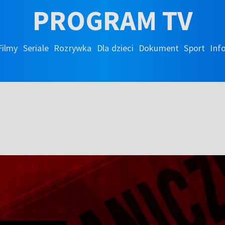
PROGRAM TV
Filmy
Seriale
Rozrywka
Dla dzieci
Dokument
Sport
Inf