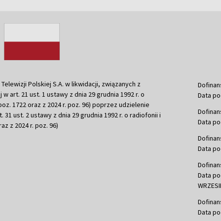
ewizji Polskiej S.A. w likwidacji, związanych z
Dofinan
j w art. 21 ust. 1 ustawy z dnia 29 grudnia 1992 r. o
Data po
r. poz. 1722 oraz z 2024 r. poz. 96) poprzez udzielenie
Dofinan
 31 ust. 2 ustawy z dnia 29 grudnia 1992 r. o radiofonii i
Data po
raz z 2024 r. poz. 96)
Dofinan
Data po
Dofinan
Data po
WRZESIE
Dofinan
Data po