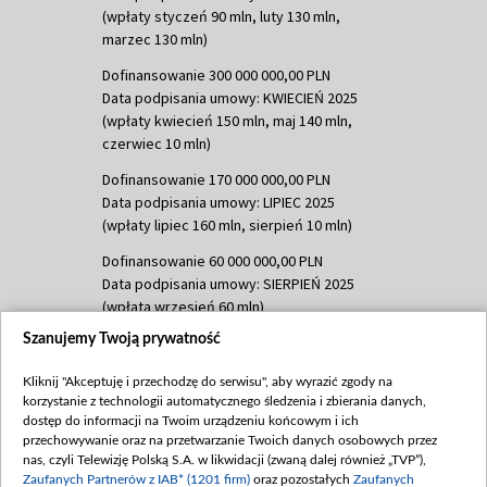
(wpłaty styczeń 90 mln, luty 130 mln,
marzec 130 mln)
Dofinansowanie 300 000 000,00 PLN
Data podpisania umowy: KWIECIEŃ 2025
(wpłaty kwiecień 150 mln, maj 140 mln,
czerwiec 10 mln)
Dofinansowanie 170 000 000,00 PLN
Data podpisania umowy: LIPIEC 2025
(wpłaty lipiec 160 mln, sierpień 10 mln)
Dofinansowanie 60 000 000,00 PLN
Data podpisania umowy: SIERPIEŃ 2025
(wpłata wrzesień 60 mln)
Szanujemy Twoją prywatność
Dofinansowanie 635 783 051,21 PLN
Data podpisania umowy: WRZESIEŃ 2025
Kliknij "Akceptuję i przechodzę do serwisu", aby wyrazić zgody na
(wpłata wrzesień 100 mln, październik 350
korzystanie z technologii automatycznego śledzenia i zbierania danych,
mln, listopad 265 mln)
dostęp do informacji na Twoim urządzeniu końcowym i ich
przechowywanie oraz na przetwarzanie Twoich danych osobowych przez
Dofinansowanie 48 862 000,00 PLN
nas, czyli Telewizję Polską S.A. w likwidacji (zwaną dalej również „TVP”),
Data podpisania umowy: GRUDZIEŃ 2025
Zaufanych Partnerów z IAB* (1201 firm)
oraz pozostałych
Zaufanych