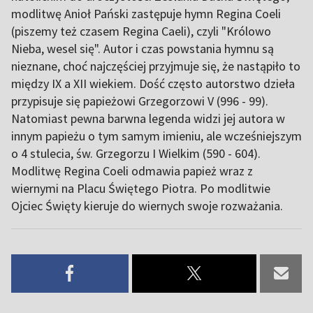
modlitwę Anioł Pański zastępuje hymn Regina Coeli
(piszemy też czasem Regina Caeli), czyli "Królowo
Nieba, wesel się". Autor i czas powstania hymnu są
nieznane, choć najczęściej przyjmuje się, że nastąpiło to
między IX a XII wiekiem. Dość często autorstwo dzieła
przypisuje się papieżowi Grzegorzowi V (996 - 99).
Natomiast pewna barwna legenda widzi jej autora w
innym papieżu o tym samym imieniu, ale wcześniejszym
o 4 stulecia, św. Grzegorzu I Wielkim (590 - 604).
Modlitwę Regina Coeli odmawia papież wraz z
wiernymi na Placu Świętego Piotra. Po modlitwie
Ojciec Święty kieruje do wiernych swoje rozważania.