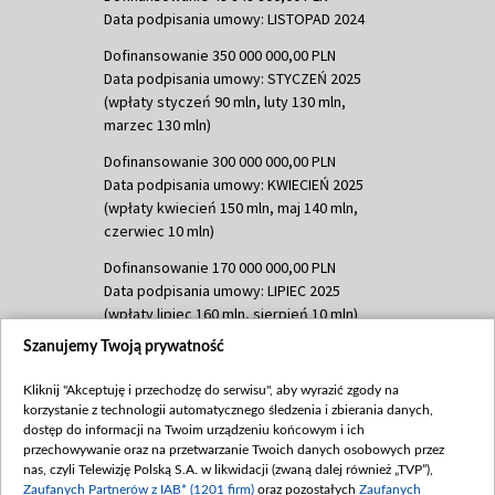
Data podpisania umowy: LISTOPAD 2024
Dofinansowanie 350 000 000,00 PLN
Data podpisania umowy: STYCZEŃ 2025
(wpłaty styczeń 90 mln, luty 130 mln,
marzec 130 mln)
Dofinansowanie 300 000 000,00 PLN
Data podpisania umowy: KWIECIEŃ 2025
(wpłaty kwiecień 150 mln, maj 140 mln,
czerwiec 10 mln)
Dofinansowanie 170 000 000,00 PLN
Data podpisania umowy: LIPIEC 2025
(wpłaty lipiec 160 mln, sierpień 10 mln)
Szanujemy Twoją prywatność
Dofinansowanie 60 000 000,00 PLN
Data podpisania umowy: SIERPIEŃ 2025
Kliknij "Akceptuję i przechodzę do serwisu", aby wyrazić zgody na
(wpłata wrzesień 60 mln)
korzystanie z technologii automatycznego śledzenia i zbierania danych,
Dofinansowanie 635 783 051,21 PLN
dostęp do informacji na Twoim urządzeniu końcowym i ich
przechowywanie oraz na przetwarzanie Twoich danych osobowych przez
Data podpisania umowy: WRZESIEŃ 2025
nas, czyli Telewizję Polską S.A. w likwidacji (zwaną dalej również „TVP”),
(wpłata wrzesień 100 mln, październik 350
Zaufanych Partnerów z IAB* (1201 firm)
oraz pozostałych
Zaufanych