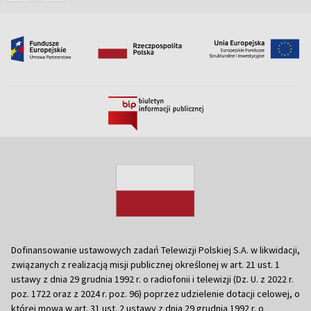
Dofinansowanie ustawowych zadań Telewizji Polskiej S.A. w likwidacji,
związanych z realizacją misji publicznej określonej w art. 21 ust. 1
ustawy z dnia 29 grudnia 1992 r. o radiofonii i telewizji (Dz. U. z 2022 r.
poz. 1722 oraz z 2024 r. poz. 96) poprzez udzielenie dotacji celowej, o
której mowa w art. 31 ust. 2 ustawy z dnia 29 grudnia 1992 r. o