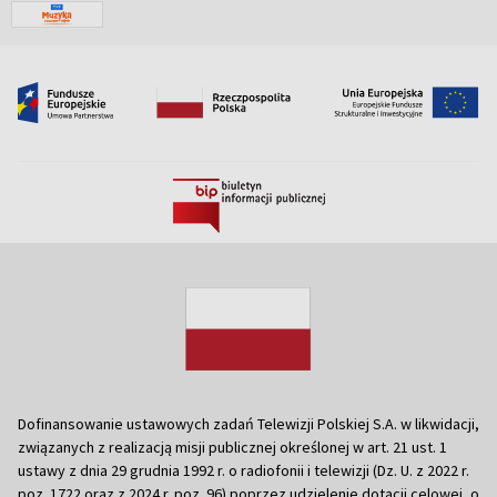
Dofinansowanie ustawowych zadań Telewizji Polskiej S.A. w likwidacji,
związanych z realizacją misji publicznej określonej w art. 21 ust. 1
ustawy z dnia 29 grudnia 1992 r. o radiofonii i telewizji (Dz. U. z 2022 r.
poz. 1722 oraz z 2024 r. poz. 96) poprzez udzielenie dotacji celowej, o