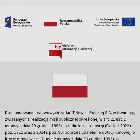
Dofinansowanie ustawowych zadań Telewizji Polskiej S.A. w likwidacji,
związanych z realizacją misji publicznej określonej w art. 21 ust. 1
ustawy z dnia 29 grudnia 1992 r. o radiofonii i telewizji (Dz. U. z 2022 r.
poz. 1722 oraz z 2024 r. poz. 96) poprzez udzielenie dotacji celowej, o
której mowa w art. 31 ust. 2 ustawy z dnia 29 grudnia 1992 r. o