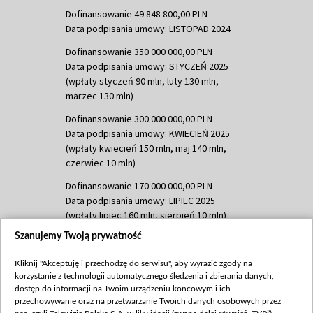
Dofinansowanie 49 848 800,00 PLN
Data podpisania umowy: LISTOPAD 2024
Dofinansowanie 350 000 000,00 PLN
Data podpisania umowy: STYCZEŃ 2025
(wpłaty styczeń 90 mln, luty 130 mln,
marzec 130 mln)
Dofinansowanie 300 000 000,00 PLN
Data podpisania umowy: KWIECIEŃ 2025
(wpłaty kwiecień 150 mln, maj 140 mln,
czerwiec 10 mln)
Dofinansowanie 170 000 000,00 PLN
Data podpisania umowy: LIPIEC 2025
(wpłaty lipiec 160 mln, sierpień 10 mln)
Szanujemy Twoją prywatność
Dofinansowanie 60 000 000,00 PLN
Data podpisania umowy: SIERPIEŃ 2025
Kliknij "Akceptuję i przechodzę do serwisu", aby wyrazić zgody na
(wpłata wrzesień 60 mln)
korzystanie z technologii automatycznego śledzenia i zbierania danych,
Dofinansowanie 635 783 051,21 PLN
dostęp do informacji na Twoim urządzeniu końcowym i ich
przechowywanie oraz na przetwarzanie Twoich danych osobowych przez
Data podpisania umowy: WRZESIEŃ 2025