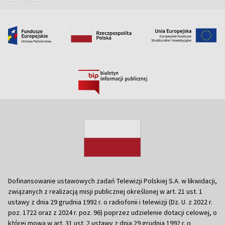
Dofinansowanie ustawowych zadań Telewizji Polskiej S.A. w likwidacji,
związanych z realizacją misji publicznej określonej w art. 21 ust. 1
ustawy z dnia 29 grudnia 1992 r. o radiofonii i telewizji (Dz. U. z 2022 r.
poz. 1722 oraz z 2024 r. poz. 96) poprzez udzielenie dotacji celowej, o
której mowa w art. 31 ust. 2 ustawy z dnia 29 grudnia 1992 r. o