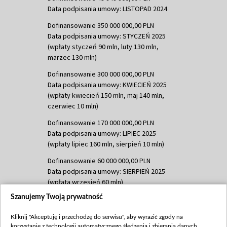
Data podpisania umowy: LISTOPAD 2024
Dofinansowanie 350 000 000,00 PLN
Data podpisania umowy: STYCZEŃ 2025
(wpłaty styczeń 90 mln, luty 130 mln,
marzec 130 mln)
Dofinansowanie 300 000 000,00 PLN
Data podpisania umowy: KWIECIEŃ 2025
(wpłaty kwiecień 150 mln, maj 140 mln,
czerwiec 10 mln)
Dofinansowanie 170 000 000,00 PLN
Data podpisania umowy: LIPIEC 2025
(wpłaty lipiec 160 mln, sierpień 10 mln)
Dofinansowanie 60 000 000,00 PLN
Data podpisania umowy: SIERPIEŃ 2025
(wpłata wrzesień 60 mln)
Szanujemy Twoją prywatność
Dofinansowanie 635 783 051,21 PLN
Data podpisania umowy: WRZESIEŃ 2025
Kliknij "Akceptuję i przechodzę do serwisu", aby wyrazić zgody na
(wpłata wrzesień 100 mln, październik 350
korzystanie z technologii automatycznego śledzenia i zbierania danych,