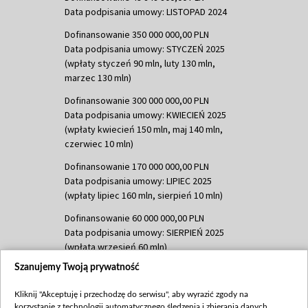
Data podpisania umowy: LISTOPAD 2024
Dofinansowanie 350 000 000,00 PLN
Data podpisania umowy: STYCZEŃ 2025
(wpłaty styczeń 90 mln, luty 130 mln,
marzec 130 mln)
Dofinansowanie 300 000 000,00 PLN
Data podpisania umowy: KWIECIEŃ 2025
(wpłaty kwiecień 150 mln, maj 140 mln,
czerwiec 10 mln)
Dofinansowanie 170 000 000,00 PLN
Data podpisania umowy: LIPIEC 2025
(wpłaty lipiec 160 mln, sierpień 10 mln)
Dofinansowanie 60 000 000,00 PLN
Data podpisania umowy: SIERPIEŃ 2025
(wpłata wrzesień 60 mln)
Szanujemy Twoją prywatność
Dofinansowanie 635 783 051,21 PLN
Data podpisania umowy: WRZESIEŃ 2025
Kliknij "Akceptuję i przechodzę do serwisu", aby wyrazić zgody na
(wpłata wrzesień 100 mln, październik 350
korzystanie z technologii automatycznego śledzenia i zbierania danych,