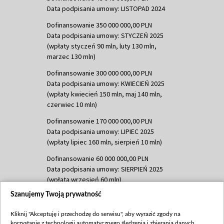
Data podpisania umowy: LISTOPAD 2024
Dofinansowanie 350 000 000,00 PLN
Data podpisania umowy: STYCZEŃ 2025
(wpłaty styczeń 90 mln, luty 130 mln,
marzec 130 mln)
Dofinansowanie 300 000 000,00 PLN
Data podpisania umowy: KWIECIEŃ 2025
(wpłaty kwiecień 150 mln, maj 140 mln,
czerwiec 10 mln)
Dofinansowanie 170 000 000,00 PLN
Data podpisania umowy: LIPIEC 2025
(wpłaty lipiec 160 mln, sierpień 10 mln)
Dofinansowanie 60 000 000,00 PLN
Data podpisania umowy: SIERPIEŃ 2025
(wpłata wrzesień 60 mln)
Szanujemy Twoją prywatność
Dofinansowanie 635 783 051,21 PLN
Data podpisania umowy: WRZESIEŃ 2025
Kliknij "Akceptuję i przechodzę do serwisu", aby wyrazić zgody na
(wpłata wrzesień 100 mln, październik 350
korzystanie z technologii automatycznego śledzenia i zbierania danych,