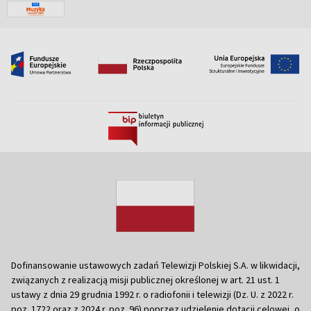
Dofinansowanie ustawowych zadań Telewizji Polskiej S.A. w likwidacji,
związanych z realizacją misji publicznej określonej w art. 21 ust. 1
ustawy z dnia 29 grudnia 1992 r. o radiofonii i telewizji (Dz. U. z 2022 r.
poz. 1722 oraz z 2024 r. poz. 96) poprzez udzielenie dotacji celowej, o