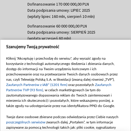
Dofinansowanie 170 000 000,00 PLN
Data podpisania umowy: LIPIEC 2025
(wpłaty lipiec 160 mln, sierpień 10 mln)
Dofinansowanie 60 000 000,00 PLN
Data podpisania umowy: SIERPIEŃ 2025
(wpłata wrzesień 60 mln)
Szanujemy Twoją prywatność
Dofinansowanie 635 783 051,21 PLN
Data podpisania umowy: WRZESIEŃ 2025
Kliknij "Akceptuję i przechodzę do serwisu", aby wyrazić zgody na
(wpłata wrzesień 100 mln, październik 350
korzystanie z technologii automatycznego śledzenia i zbierania danych,
mln, listopad 265 mln)
dostęp do informacji na Twoim urządzeniu końcowym i ich
przechowywanie oraz na przetwarzanie Twoich danych osobowych przez
Dofinansowanie 48 862 000,00 PLN
nas, czyli Telewizję Polską S.A. w likwidacji (zwaną dalej również „TVP”),
Data podpisania umowy: GRUDZIEŃ 2025
Zaufanych Partnerów z IAB* (1201 firm)
oraz pozostałych
Zaufanych
(wpłata grudzień 60,548 mln)
Partnerów TVP (93 firm)
, w celach marketingowych (w tym do
zautomatyzowanego dopasowania reklam do Twoich zainteresowań i
Dofinansowanie 900 000 000,00 PLN
mierzenia ich skuteczności) i pozostałych, które wskazujemy poniżej, a
Data podpisania umowy: LUTY 2026 (wpłata
także zgody na udostępnianie przez nas identyfikatora PPID do Google.
26 lutego 80 mln, 4 marca 370 mln,
8
kwiecień 180 mln, 7 maja 180 mln, 8
Twoje dane osobowe zbierane podczas odwiedzania przez Ciebie naszych
czerwca 90 mln)
poszczególnych serwisów
zwanych dalej „Portalem”, w tym informacje
zapisywane za pomocą technologii takich jak: pliki cookie, sygnalizatory