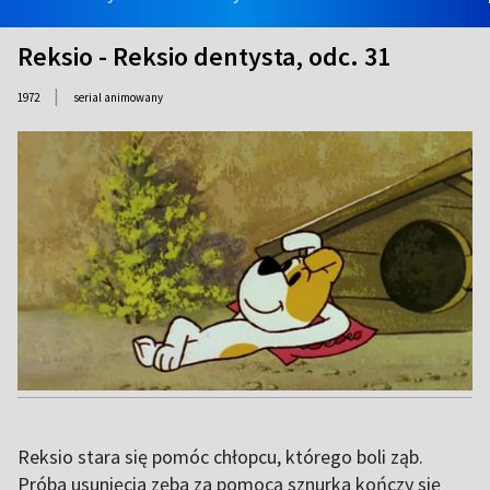
Reksio - Reksio dentysta, odc. 31
|
1972
serial animowany
Reksio stara się pomóc chłopcu, którego boli ząb.
Próba usunięcia zęba za pomocą sznurka kończy się