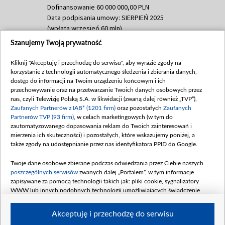
Dofinansowanie 60 000 000,00 PLN
Data podpisania umowy: SIERPIEŃ 2025
(wpłata wrzesień 60 mln)
Szanujemy Twoją prywatność
Dofinansowanie 635 783 051,21 PLN
Data podpisania umowy: WRZESIEŃ 2025
Kliknij "Akceptuję i przechodzę do serwisu", aby wyrazić zgody na
(wpłata wrzesień 100 mln, październik 350
korzystanie z technologii automatycznego śledzenia i zbierania danych,
mln, listopad 265 mln)
dostęp do informacji na Twoim urządzeniu końcowym i ich
przechowywanie oraz na przetwarzanie Twoich danych osobowych przez
Dofinansowanie 48 862 000,00 PLN
nas, czyli Telewizję Polską S.A. w likwidacji (zwaną dalej również „TVP”),
Data podpisania umowy: GRUDZIEŃ 2025
Zaufanych Partnerów z IAB* (1201 firm)
oraz pozostałych
Zaufanych
(wpłata grudzień 60,548 mln)
Partnerów TVP (93 firm)
, w celach marketingowych (w tym do
zautomatyzowanego dopasowania reklam do Twoich zainteresowań i
Dofinansowanie 900 000 000,00 PLN
mierzenia ich skuteczności) i pozostałych, które wskazujemy poniżej, a
Data podpisania umowy: LUTY 2026 (wpłata
także zgody na udostępnianie przez nas identyfikatora PPID do Google.
26 lutego 80 mln, 4 marca 370 mln,
8
kwiecień 180 mln, 7 maja 180 mln, 8
Twoje dane osobowe zbierane podczas odwiedzania przez Ciebie naszych
czerwca 90 mln)
poszczególnych serwisów
zwanych dalej „Portalem”, w tym informacje
zapisywane za pomocą technologii takich jak: pliki cookie, sygnalizatory
Dofinansowanie 250 000 000,00 PLN
WWW lub innych podobnych technologii umożliwiających świadczenie
Data podpisania umowy LIPIEC 2026 (wpłata
dopasowanych i bezpiecznych usług, personalizację treści oraz reklam,
udostępnianie funkcji mediów społecznościowych oraz analizowanie ruchu
4 sierpnia 250 mln
Akceptuję i przechodzę do serwisu
w Internecie.