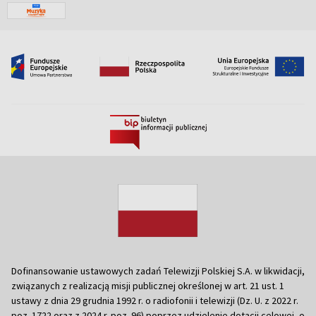
Dofinansowanie ustawowych zadań Telewizji Polskiej S.A. w likwidacji,
związanych z realizacją misji publicznej określonej w art. 21 ust. 1
ustawy z dnia 29 grudnia 1992 r. o radiofonii i telewizji (Dz. U. z 2022 r.
poz. 1722 oraz z 2024 r. poz. 96) poprzez udzielenie dotacji celowej, o