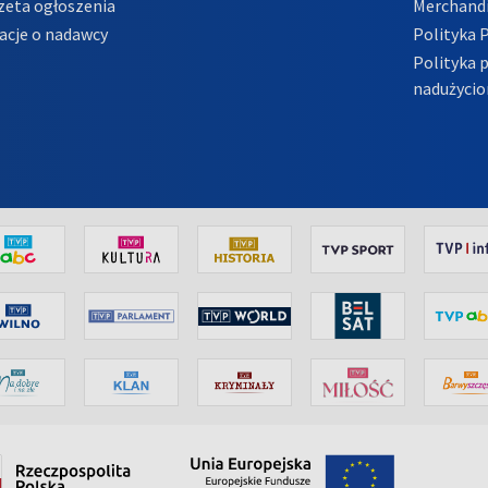
zeta ogłoszenia
Merchandi
acje o nadawcy
Polityka 
Polityka 
nadużycio