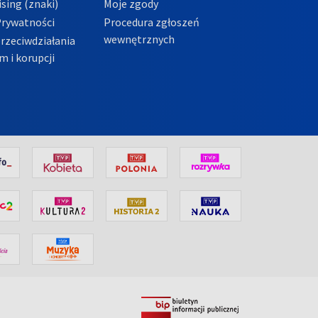
sing (znaki)
Moje zgody
Prywatności
Procedura zgłoszeń
wewnętrznych
przeciwdziałania
m i korupcji