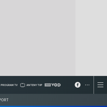
...
PROGRAM TV
ANTENY TVP
PORT