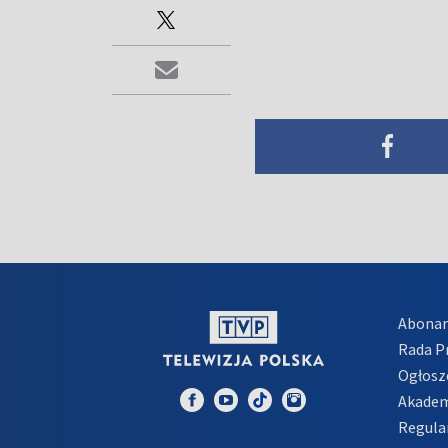
Abona
Rada 
Ogłosz
Akadem
Regula