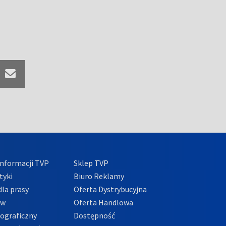
nformacji TVP
Sklep TVP
tyki
Biuro Reklamy
la prasy
Oferta Dystrybucyjna
ów
Oferta Handlowa
tograficzny
Dostępność