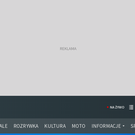
NA ŻYWO
ALE
ROZRYWKA
KULTURA
MOTO
INFORMACJE
S