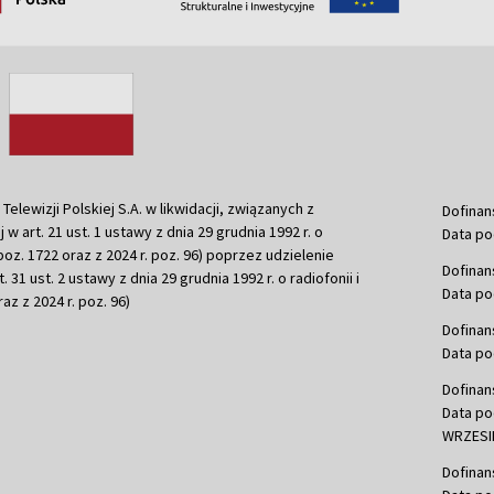
ewizji Polskiej S.A. w likwidacji, związanych z
Dofinan
j w art. 21 ust. 1 ustawy z dnia 29 grudnia 1992 r. o
Data po
r. poz. 1722 oraz z 2024 r. poz. 96) poprzez udzielenie
Dofinan
 31 ust. 2 ustawy z dnia 29 grudnia 1992 r. o radiofonii i
Data po
raz z 2024 r. poz. 96)
Dofinan
Data po
Dofinan
Data po
WRZESIE
Dofinan