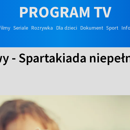
PROGRAM TV
Filmy
Seriale
Rozrywka
Dla dzieci
Dokument
Sport
Inf
y - Spartakiada niepe