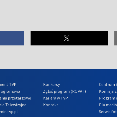
ment TVP
Konkursy
Centrum i
Programowa
Zgłoś program (ROPAT)
Komisja E
enia przetargowe
Kariera w TVP
Program d
ia Telewizyjna
Kontakt
Dla medi
min tvp.pl
Serwis fo