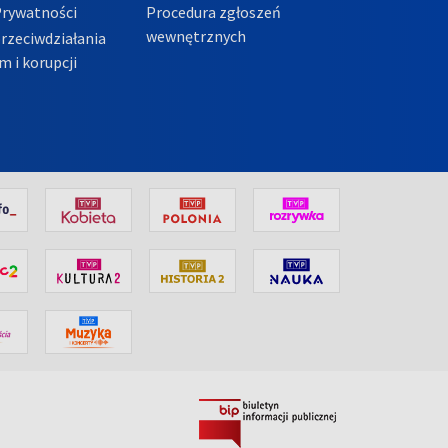
Prywatności
Procedura zgłoszeń
wewnętrznych
przeciwdziałania
m i korupcji