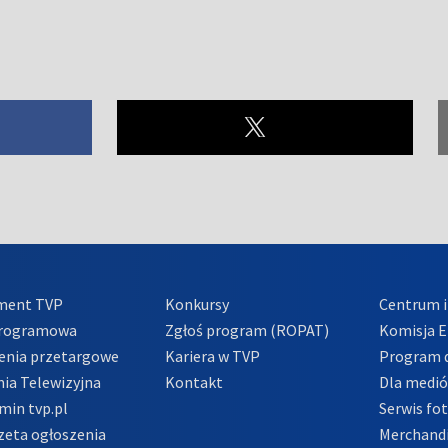
ment TVP
Konkursy
Centrum i
Programowa
Zgłoś program (ROPAT)
Komisja E
enia przetargowe
Kariera w TVP
Program d
ia Telewizyjna
Kontakt
Dla medi
min tvp.pl
Serwis fo
zeta ogłoszenia
Merchandi