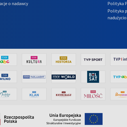
acje o nadawcy
Polityka 
Polityka 
nadużycio