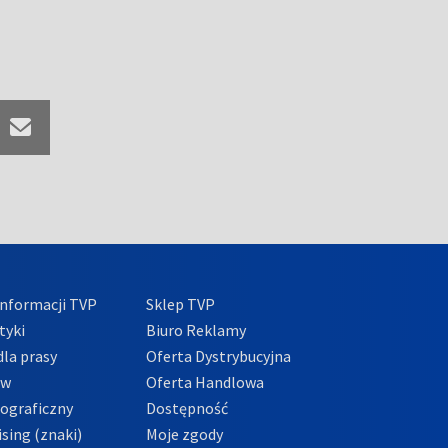
nformacji TVP
Sklep TVP
tyki
Biuro Reklamy
la prasy
Oferta Dystrybucyjna
ów
Oferta Handlowa
tograficzny
Dostępność
sing (znaki)
Moje zgody