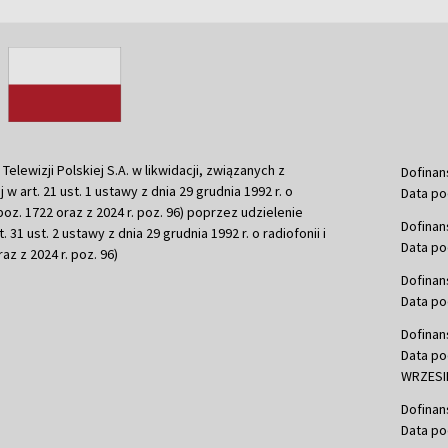
ewizji Polskiej S.A. w likwidacji, związanych z
Dofinan
j w art. 21 ust. 1 ustawy z dnia 29 grudnia 1992 r. o
Data po
r. poz. 1722 oraz z 2024 r. poz. 96) poprzez udzielenie
Dofinan
 31 ust. 2 ustawy z dnia 29 grudnia 1992 r. o radiofonii i
Data po
raz z 2024 r. poz. 96)
Dofinan
Data po
Dofinan
Data po
WRZESIE
Dofinan
Data po