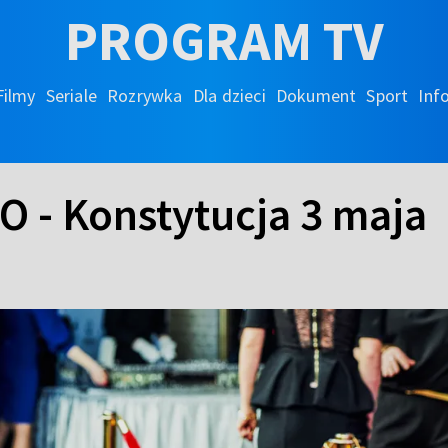
PROGRAM TV
Filmy
Seriale
Rozrywka
Dla dzieci
Dokument
Sport
Inf
O - Konstytucja 3 maja