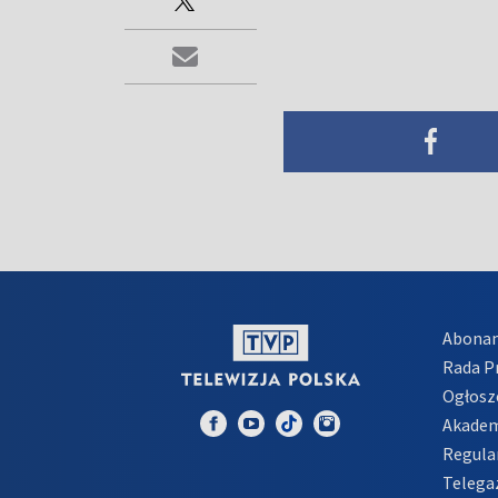
Abona
Rada 
Ogłosz
Akadem
Regula
Telega