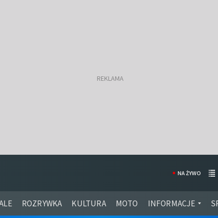
NA ŻYWO
ALE
ROZRYWKA
KULTURA
MOTO
INFORMACJE
S