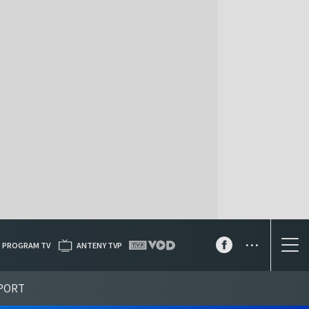
...
PROGRAM TV
ANTENY TVP
PORT