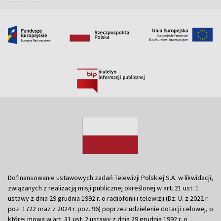
Dofinansowanie ustawowych zadań Telewizji Polskiej S.A. w likwidacji,
związanych z realizacją misji publicznej określonej w art. 21 ust. 1
ustawy z dnia 29 grudnia 1992 r. o radiofonii i telewizji (Dz. U. z 2022 r.
poz. 1722 oraz z 2024 r. poz. 96) poprzez udzielenie dotacji celowej, o
której mowa w art. 31 ust. 2 ustawy z dnia 29 grudnia 1992 r. o