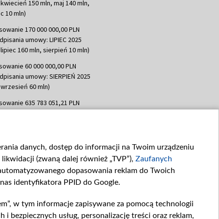
 kwiecień 150 mln, maj 140 mln,
c 10 mln)
sowanie 170 000 000,00 PLN
dpisania umowy: LIPIEC 2025
lipiec 160 mln, sierpień 10 mln)
sowanie 60 000 000,00 PLN
dpisania umowy: SIERPIEŃ 2025
 wrzesień 60 mln)
sowanie 635 783 051,21 PLN
dpisania umowy: WRZESIEŃ 2025
 wrzesień 100 mln, październik 350
topad 265 mln)
ierania danych, dostęp do informacji na Twoim urządzeniu
sowanie 48 862 000,00 PLN
likwidacji (zwaną dalej również „TVP”),
Zaufanych
dpisania umowy: GRUDZIEŃ 2025
 grudzień 60,548 mln)
zautomatyzowanego dopasowania reklam do Twoich
 nas identyfikatora PPID do Google.
sowanie 900 000 000,00 PLN
dpisania umowy: LUTY 2026 (wpłata
em”, w tym informacje zapisywane za pomocą technologii
go 80 mln, 4 marca 370 mln,
8
 bezpiecznych usług, personalizację treści oraz reklam,
ń 180 mln, 7 maja 180 mln, 8