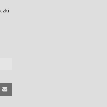
czki
z