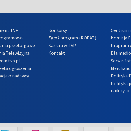
ment TVP
Konkursy
Centrum i
Programowa
Zgłoś program (ROPAT)
Komisja E
enia przetargowe
Kariera w TVP
Program d
ia Telewizyjna
Kontakt
Dla medi
min tvp.pl
Serwis fo
zeta ogłoszenia
Merchandi
acje o nadawcy
Polityka 
Polityka 
nadużycio