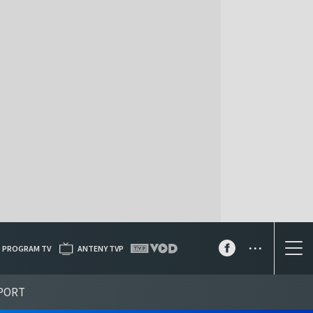
...
PROGRAM TV
ANTENY TVP
PORT