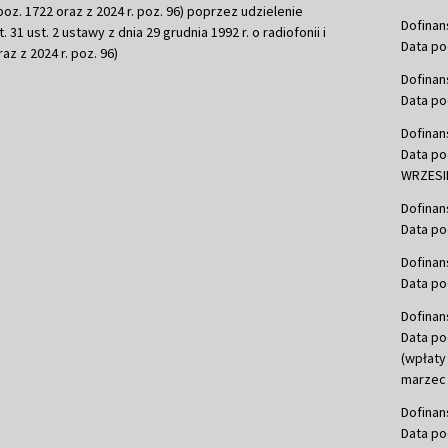
r. poz. 1722 oraz z 2024 r. poz. 96) poprzez udzielenie
Dofinan
 31 ust. 2 ustawy z dnia 29 grudnia 1992 r. o radiofonii i
Data po
raz z 2024 r. poz. 96)
Dofinan
Data po
Dofinan
Data po
WRZESIE
Dofinan
Data po
Dofinan
Data po
Dofinan
Data po
(wpłaty
marzec 
Dofinan
Data po