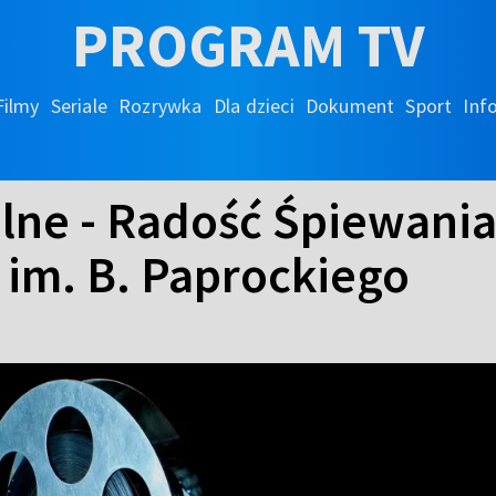
PROGRAM TV
Filmy
Seriale
Rozrywka
Dla dzieci
Dokument
Sport
Inf
lne - Radość Śpiewania 
im. B. Paprockiego