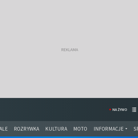
NA ŻYWO
ALE
ROZRYWKA
KULTURA
MOTO
INFORMACJE
S