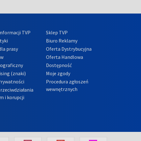
nformacji TVP
Sklep TVP
tyki
Biuro Reklamy
la prasy
Oferta Dystrybucyjna
ów
Oferta Handlowa
tograficzny
Dostępność
sing (znaki)
Moje zgody
Prywatności
Procedura zgłoszeń
wewnętrznych
przeciwdziałania
m i korupcji