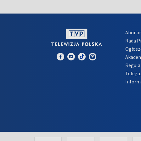
Abona
Rada 
Ogłosz
Akadem
Regula
Telega
Inform