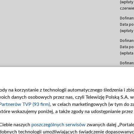
(wpłaty
czerwie
Dofinan
Data po
(wpłaty 
Dofinan
Data po
(wpłata
Dofinan
Data po
(wpłata
mln, lis
gody na korzystanie z technologii automatycznego śledzenia i zb
Dofinan
ch danych osobowych przez nas, czyli Telewizję Polską S.A. w 
Data po
(wpłata
Partnerów TVP (93 firm)
, w celach marketingowych (w tym do 
 które wskazujemy poniżej, a także zgody na udostępnianie przez
Dofinan
Data po
Ciebie naszych
poszczególnych serwisów
zwanych dalej „Portal
26 lute
dobnych technologii umożliwiających świadczenie dopasowanych i
kwiecie