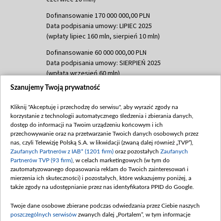
Dofinansowanie 170 000 000,00 PLN
Data podpisania umowy: LIPIEC 2025
(wpłaty lipiec 160 mln, sierpień 10 mln)
Dofinansowanie 60 000 000,00 PLN
Data podpisania umowy: SIERPIEŃ 2025
(wpłata wrzesień 60 mln)
Szanujemy Twoją prywatność
Dofinansowanie 635 783 051,21 PLN
Data podpisania umowy: WRZESIEŃ 2025
Kliknij "Akceptuję i przechodzę do serwisu", aby wyrazić zgody na
(wpłata wrzesień 100 mln, październik 350
korzystanie z technologii automatycznego śledzenia i zbierania danych,
mln, listopad 265 mln)
dostęp do informacji na Twoim urządzeniu końcowym i ich
przechowywanie oraz na przetwarzanie Twoich danych osobowych przez
Dofinansowanie 48 862 000,00 PLN
nas, czyli Telewizję Polską S.A. w likwidacji (zwaną dalej również „TVP”),
Data podpisania umowy: GRUDZIEŃ 2025
Zaufanych Partnerów z IAB* (1201 firm)
oraz pozostałych
Zaufanych
(wpłata grudzień 60,548 mln)
Partnerów TVP (93 firm)
, w celach marketingowych (w tym do
zautomatyzowanego dopasowania reklam do Twoich zainteresowań i
Dofinansowanie 900 000 000,00 PLN
mierzenia ich skuteczności) i pozostałych, które wskazujemy poniżej, a
Data podpisania umowy: LUTY 2026 (wpłata
także zgody na udostępnianie przez nas identyfikatora PPID do Google.
26 lutego 80 mln, 4 marca 370 mln,
8
kwiecień 180 mln, 7 maja 180 mln, 8
Twoje dane osobowe zbierane podczas odwiedzania przez Ciebie naszych
czerwca 90 mln)
poszczególnych serwisów
zwanych dalej „Portalem”, w tym informacje