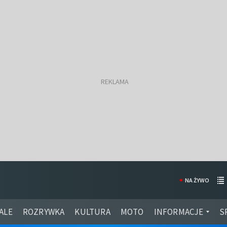
NA ŻYWO
ALE
ROZRYWKA
KULTURA
MOTO
INFORMACJE
S