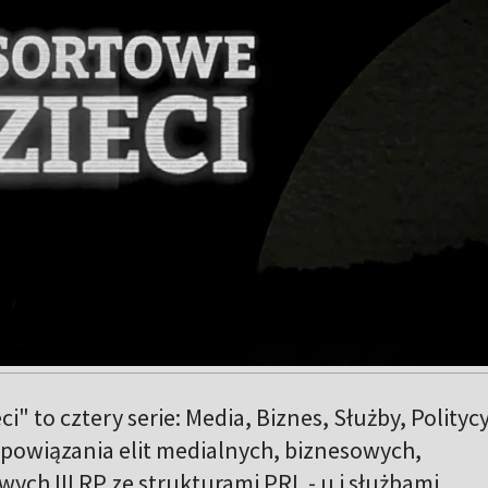
i" to cztery serie: Media, Biznes, Służby, Polityc
powiązania elit medialnych, biznesowych,
ych III RP ze strukturami PRL - u i służbami