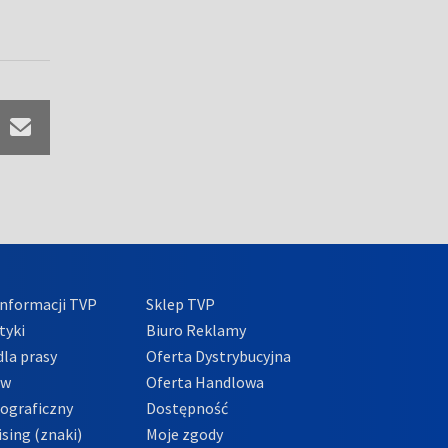
nformacji TVP
Sklep TVP
tyki
Biuro Reklamy
la prasy
Oferta Dystrybucyjna
ów
Oferta Handlowa
tograficzny
Dostępność
sing (znaki)
Moje zgody