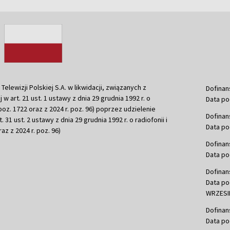
ewizji Polskiej S.A. w likwidacji, związanych z
Dofinan
j w art. 21 ust. 1 ustawy z dnia 29 grudnia 1992 r. o
Data po
r. poz. 1722 oraz z 2024 r. poz. 96) poprzez udzielenie
Dofinan
 31 ust. 2 ustawy z dnia 29 grudnia 1992 r. o radiofonii i
Data po
raz z 2024 r. poz. 96)
Dofinan
Data po
Dofinan
Data po
WRZESIE
Dofinan
Data po