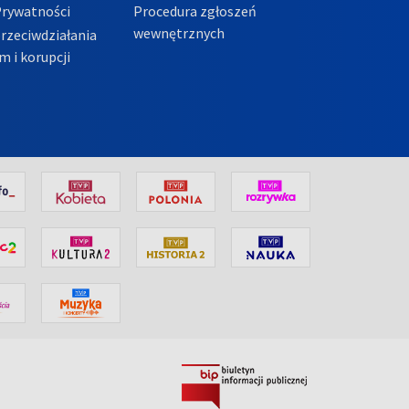
Prywatności
Procedura zgłoszeń
wewnętrznych
przeciwdziałania
m i korupcji