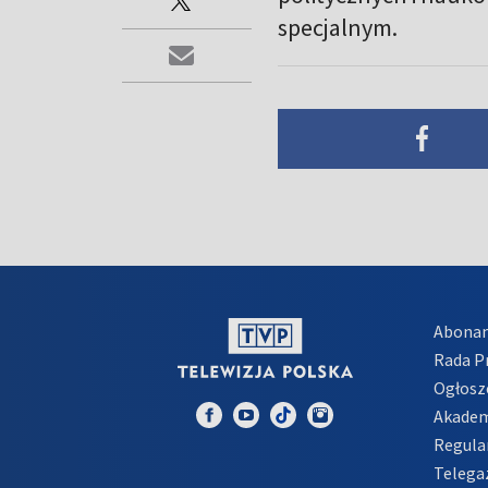
specjalnym.
Abona
Rada 
Ogłosz
Akadem
Regula
Telega