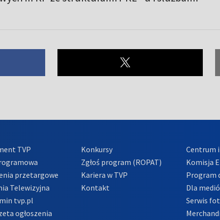
ment TVP
Konkursy
Centrum i
Programowa
Zgłoś program (ROPAT)
Komisja E
enia przetargowe
Kariera w TVP
Program d
ia Telewizyjna
Kontakt
Dla medi
min tvp.pl
Serwis fo
zeta ogłoszenia
Merchandi