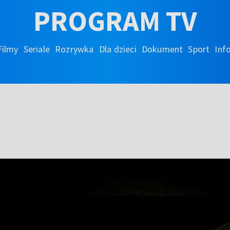
PROGRAM TV
Filmy
Seriale
Rozrywka
Dla dzieci
Dokument
Sport
Inf