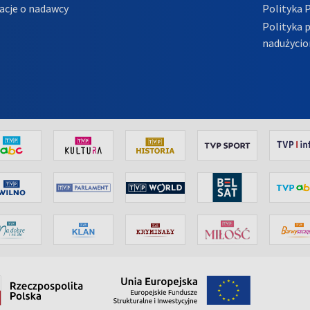
acje o nadawcy
Polityka 
Polityka 
nadużycio