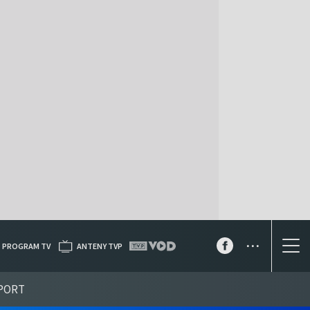
...
PROGRAM TV
ANTENY TVP
PORT