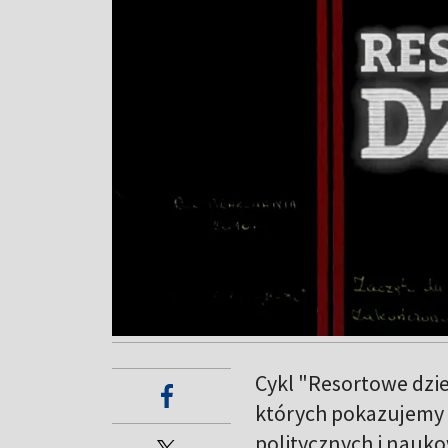
Cykl "Resortowe dziec
których pokazujemy 
politycznych i naukow