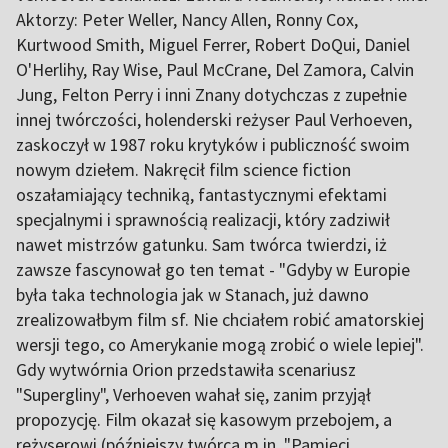
Aktorzy: Peter Weller, Nancy Allen, Ronny Cox,
Kurtwood Smith, Miguel Ferrer, Robert DoQui, Daniel
O'Herlihy, Ray Wise, Paul McCrane, Del Zamora, Calvin
Jung, Felton Perry i inni Znany dotychczas z zupełnie
innej twórczości, holenderski reżyser Paul Verhoeven,
zaskoczył w 1987 roku krytyków i publiczność swoim
nowym dziełem. Nakręcił film science fiction
oszałamiający techniką, fantastycznymi efektami
specjalnymi i sprawnością realizacji, który zadziwił
nawet mistrzów gatunku. Sam twórca twierdzi, iż
zawsze fascynował go ten temat - "Gdyby w Europie
była taka technologia jak w Stanach, już dawno
zrealizowałbym film sf. Nie chciałem robić amatorskiej
wersji tego, co Amerykanie mogą zrobić o wiele lepiej".
Gdy wytwórnia Orion przedstawiła scenariusz
"Supergliny", Verhoeven wahał się, zanim przyjął
propozycję. Film okazał się kasowym przebojem, a
reżyserowi (późniejszy twórca m.in. "Pamięci