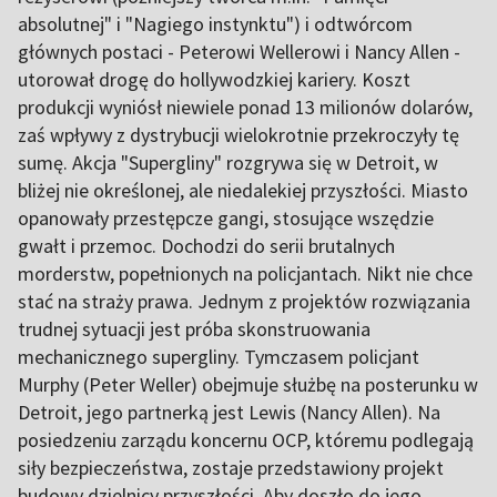
absolutnej" i "Nagiego instynktu") i odtwórcom
głównych postaci - Peterowi Wellerowi i Nancy Allen -
utorował drogę do hollywodzkiej kariery. Koszt
produkcji wyniósł niewiele ponad 13 milionów dolarów,
zaś wpływy z dystrybucji wielokrotnie przekroczyły tę
sumę. Akcja "Supergliny" rozgrywa się w Detroit, w
bliżej nie określonej, ale niedalekiej przyszłości. Miasto
opanowały przestępcze gangi, stosujące wszędzie
gwałt i przemoc. Dochodzi do serii brutalnych
morderstw, popełnionych na policjantach. Nikt nie chce
stać na straży prawa. Jednym z projektów rozwiązania
trudnej sytuacji jest próba skonstruowania
mechanicznego supergliny. Tymczasem policjant
Murphy (Peter Weller) obejmuje służbę na posterunku w
Detroit, jego partnerką jest Lewis (Nancy Allen). Na
posiedzeniu zarządu koncernu OCP, któremu podlegają
siły bezpieczeństwa, zostaje przedstawiony projekt
budowy dzielnicy przyszłości. Aby doszło do jego