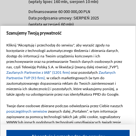
(wpłaty lipiec 160 mln, sierpień 10 mln)
Dofinansowanie 60 000 000,00 PLN
Data podpisania umowy: SIERPIEŃ 2025
(wpłata wrzesień 60 mln)
Szanujemy Twoją prywatność
Dofinansowanie 635 783 051,21 PLN
Data podpisania umowy: WRZESIEŃ 2025
Kliknij "Akceptuję i przechodzę do serwisu", aby wyrazić zgody na
(wpłata wrzesień 100 mln, październik 350
korzystanie z technologii automatycznego śledzenia i zbierania danych,
mln, listopad 265 mln)
dostęp do informacji na Twoim urządzeniu końcowym i ich
przechowywanie oraz na przetwarzanie Twoich danych osobowych przez
Dofinansowanie 48 862 000,00 PLN
nas, czyli Telewizję Polską S.A. w likwidacji (zwaną dalej również „TVP”),
Data podpisania umowy: GRUDZIEŃ 2025
Zaufanych Partnerów z IAB* (1201 firm)
oraz pozostałych
Zaufanych
(wpłata grudzień 60,548 mln)
Partnerów TVP (93 firm)
, w celach marketingowych (w tym do
zautomatyzowanego dopasowania reklam do Twoich zainteresowań i
Dofinansowanie 900 000 000,00 PLN
mierzenia ich skuteczności) i pozostałych, które wskazujemy poniżej, a
Data podpisania umowy: LUTY 2026 (wpłata
także zgody na udostępnianie przez nas identyfikatora PPID do Google.
26 lutego 80 mln, 4 marca 370 mln,
8
kwiecień 180 mln, 7 maja 180 mln, 8
Twoje dane osobowe zbierane podczas odwiedzania przez Ciebie naszych
czerwca 90 mln)
poszczególnych serwisów
zwanych dalej „Portalem”, w tym informacje
zapisywane za pomocą technologii takich jak: pliki cookie, sygnalizatory
Dofinansowanie 250 000 000,00 PLN
WWW lub innych podobnych technologii umożliwiających świadczenie
Data podpisania umowy LIPIEC 2026 (wpłata
dopasowanych i bezpiecznych usług, personalizację treści oraz reklam,
udostępnianie funkcji mediów społecznościowych oraz analizowanie ruchu
4 sierpnia 250 mln