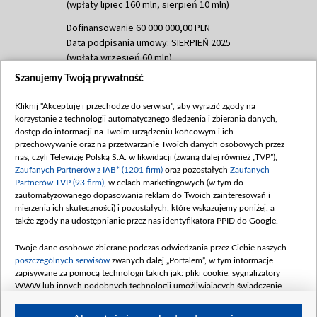
(wpłaty lipiec 160 mln, sierpień 10 mln)
Dofinansowanie 60 000 000,00 PLN
Data podpisania umowy: SIERPIEŃ 2025
(wpłata wrzesień 60 mln)
Szanujemy Twoją prywatność
Dofinansowanie 635 783 051,21 PLN
Data podpisania umowy: WRZESIEŃ 2025
Kliknij "Akceptuję i przechodzę do serwisu", aby wyrazić zgody na
(wpłata wrzesień 100 mln, październik 350
korzystanie z technologii automatycznego śledzenia i zbierania danych,
mln, listopad 265 mln)
dostęp do informacji na Twoim urządzeniu końcowym i ich
przechowywanie oraz na przetwarzanie Twoich danych osobowych przez
Dofinansowanie 48 862 000,00 PLN
nas, czyli Telewizję Polską S.A. w likwidacji (zwaną dalej również „TVP”),
Data podpisania umowy: GRUDZIEŃ 2025
Zaufanych Partnerów z IAB* (1201 firm)
oraz pozostałych
Zaufanych
(wpłata grudzień 60,548 mln)
Partnerów TVP (93 firm)
, w celach marketingowych (w tym do
zautomatyzowanego dopasowania reklam do Twoich zainteresowań i
Dofinansowanie 900 000 000,00 PLN
mierzenia ich skuteczności) i pozostałych, które wskazujemy poniżej, a
Data podpisania umowy: LUTY 2026 (wpłata
także zgody na udostępnianie przez nas identyfikatora PPID do Google.
26 lutego 80 mln, 4 marca 370 mln,
8
kwiecień 180 mln, 7 maja 180 mln, 8
Twoje dane osobowe zbierane podczas odwiedzania przez Ciebie naszych
czerwca 90 mln)
poszczególnych serwisów
zwanych dalej „Portalem”, w tym informacje
zapisywane za pomocą technologii takich jak: pliki cookie, sygnalizatory
Dofinansowanie 250 000 000,00 PLN
WWW lub innych podobnych technologii umożliwiających świadczenie
Data podpisania umowy LIPIEC 2026 (wpłata
dopasowanych i bezpiecznych usług, personalizację treści oraz reklam,
udostępnianie funkcji mediów społecznościowych oraz analizowanie ruchu
4 sierpnia 250 mln