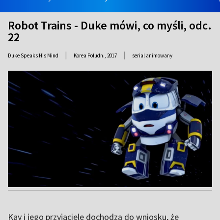
Robot Trains - Duke mówi, co myśli, odc.
22
|
|
Duke Speaks His Mind
Korea Połudn.,
2017
serial animowany
Kay i jego przyjaciele dochodzą do wniosku, że