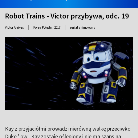
Robot Trains - Victor przybywa, odc. 19
|
|
Victor Arrives
Korea Połudn.,
2017
serial animowany
Kay z przyjaciółmi prowadzi nierówną walkę przeciwko
Duke ' owi. Kay zostaje oślepiony i nie ma szans na