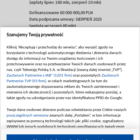
(wpłaty lipiec 160 mln, sierpień 10 mln)
Dofinansowanie 60 000 000,00 PLN
Data podpisania umowy: SIERPIEŃ 2025
(wpłata wrzesień 60 mln)
Szanujemy Twoją prywatność
Dofinansowanie 635 783 051,21 PLN
Data podpisania umowy: WRZESIEŃ 2025
Kliknij "Akceptuję i przechodzę do serwisu", aby wyrazić zgody na
(wpłata wrzesień 100 mln, październik 350
korzystanie z technologii automatycznego śledzenia i zbierania danych,
mln, listopad 265 mln)
dostęp do informacji na Twoim urządzeniu końcowym i ich
przechowywanie oraz na przetwarzanie Twoich danych osobowych przez
Dofinansowanie 48 862 000,00 PLN
nas, czyli Telewizję Polską S.A. w likwidacji (zwaną dalej również „TVP”),
Data podpisania umowy: GRUDZIEŃ 2025
Zaufanych Partnerów z IAB* (1201 firm)
oraz pozostałych
Zaufanych
(wpłata grudzień 60,548 mln)
Partnerów TVP (93 firm)
, w celach marketingowych (w tym do
zautomatyzowanego dopasowania reklam do Twoich zainteresowań i
Dofinansowanie 900 000 000,00 PLN
mierzenia ich skuteczności) i pozostałych, które wskazujemy poniżej, a
Data podpisania umowy: LUTY 2026 (wpłata
także zgody na udostępnianie przez nas identyfikatora PPID do Google.
26 lutego 80 mln, 4 marca 370 mln,
8
kwiecień 180 mln, 7 maja 180 mln, 8
Twoje dane osobowe zbierane podczas odwiedzania przez Ciebie naszych
czerwca 90 mln)
poszczególnych serwisów
zwanych dalej „Portalem”, w tym informacje
zapisywane za pomocą technologii takich jak: pliki cookie, sygnalizatory
Dofinansowanie 250 000 000,00 PLN
WWW lub innych podobnych technologii umożliwiających świadczenie
Data podpisania umowy LIPIEC 2026 (wpłata
dopasowanych i bezpiecznych usług, personalizację treści oraz reklam,
udostępnianie funkcji mediów społecznościowych oraz analizowanie ruchu
4 sierpnia 250 mln